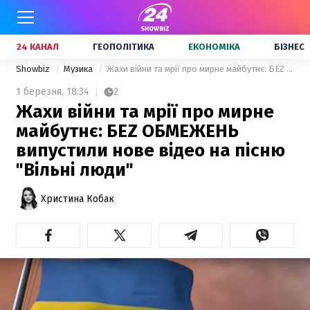
24 КАНАЛ
ГЕОПОЛІТИКА
ЕКОНОМІКА
БІЗНЕС
Showbiz
Музика
Жахи війни та мрії про мирне майбутнє: БЕZ ОБМЕЖЕНЬ випустили нове відео на пісню "Вільні люди"
1 березня,
18:34
2
Жахи війни та мрії про мирне
майбутнє: БЕZ ОБМЕЖЕНЬ
випустили нове відео на пісню
"Вільні люди"
Христина Кобак