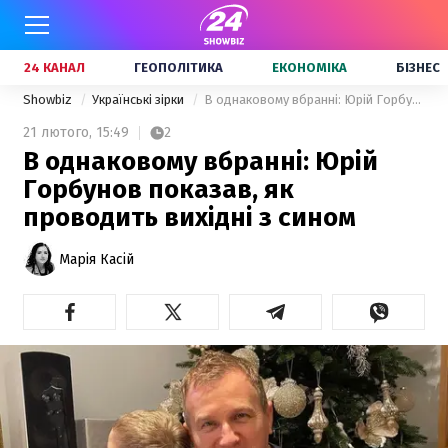
24 КАНАЛ
ГЕОПОЛІТИКА
ЕКОНОМІКА
БІЗНЕС
Showbiz
Українські зірки
В однаковому вбранні: Юрій Горбунов показав, як проводить вихідні з сином
21 лютого,
15:49
2
В однаковому вбранні: Юрій
Горбунов показав, як
проводить вихідні з сином
Марія Касій