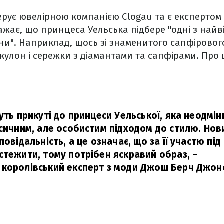
ерує ювелірною компанією Clogau та є експертом 
жає, що принцеса Уельська підбере "одні з найв
ни". Наприклад, щось зі знаменитого сапфіровог
кулон і сережки з діамантами та сапфірами. Про
уть прикуті до принцеси Уельської, яка неодмі
асичним, але особистим підходом до стилю. Нов
повідальність, а це означає, що за її участю під
стежити, тому потрібен яскравий образ,
–
королівський експерт з моди Джош Берч Джон