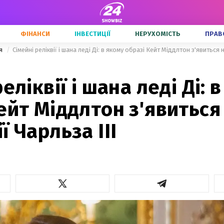
ФІНАНСИ
ІНВЕСТИЦІЇ
НЕРУХОМІСТЬ
ПРАВ
'я
Сімейні реліквії і шана леді Ді: в якому образі Кейт Міддлтон з'явиться 
еліквії і шана леді Ді: 
ейт Міддлтон з'явиться
ї Чарльза ІІІ