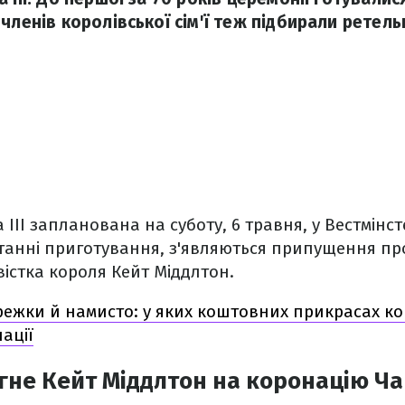
членів королівської сім'ї теж підбирали ретель
ІІІ запланована на суботу, 6 травня, у Вестмінст
анні приготування, з'являються припущення про
вістка короля Кейт Міддлтон.
режки й намисто: у яких коштовних прикрасах к
ації
ягне Кейт Міддлтон на коронацію Чар