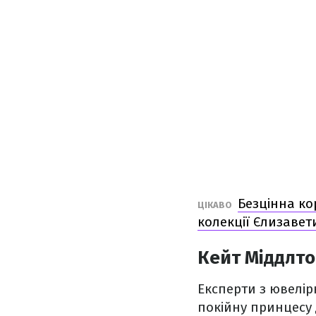
Безцінна ко
ЦІКАВО
колекції Єлизавети
Кейт Міддлто
Експерти з ювелір
покійну принцесу Д