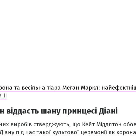
рона та весільна тіара Меган Маркл: найефектні
 ІІ
н віддасть шану принцесі Діані
них виробів стверджують, що Кейт Міддлтон обо
іану під час такої культової церемонії як коронац