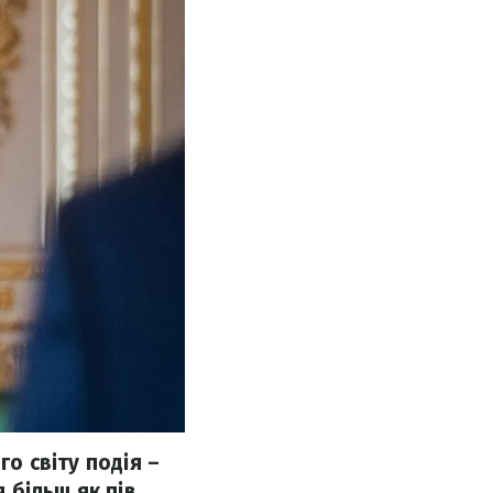
го світу подія –
я більш як пів