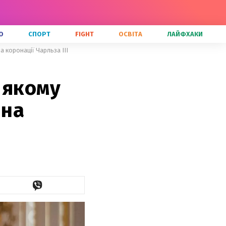
О
СПОРТ
FIGHT
ОСВІТА
ЛАЙФХАКИ
на коронації Чарльза ІІІ
в якому
 на