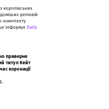
з королівських
ідоміших реліквій
о комплекту
 це інформує
Daily
нно приверне
ий титул Кейт
 час коронації
с.