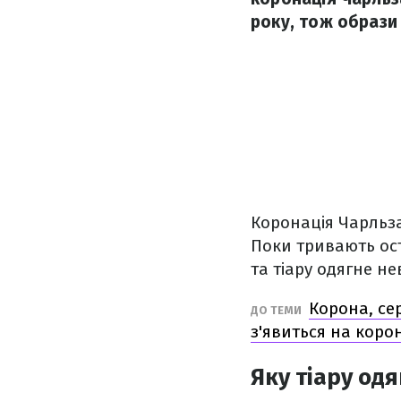
року, тож образи 
Коронація Чарльза 
Поки тривають ост
та тіару одягне не
Корона, се
ДО ТЕМИ
з'явиться на корон
Яку тіару од