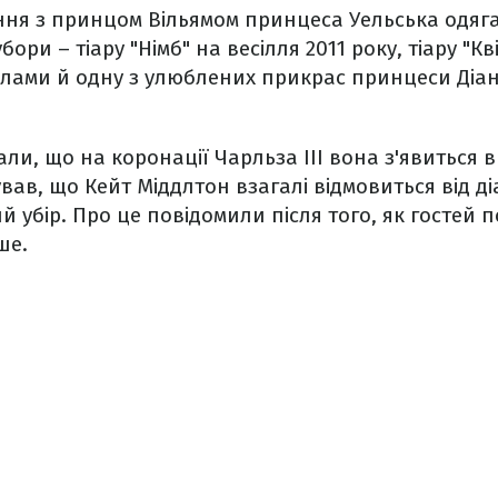
ння з принцом Вільямом принцеса Уельська одяг
бори – тіару "Німб" на весілля 2011 року, тіару "Кв
лами й одну з улюблених прикрас принцеси Діани
и, що на коронації Чарльза ІІІ вона з'явиться в 
ував, що Кейт Міддлтон взагалі відмовиться від д
й убір. Про це повідомили після того, як гостей
ше.