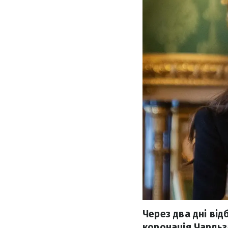
Через два дні від
коронація Чарльза