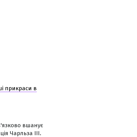
ші прикраси в
в'язково вшанує
ія Чарльза ІІІ.