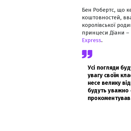
Бен Робертс, що к
коштовностей, вва
королівської роди
принцеси Діани – 
Express
.
Усі погляди буд
увагу своїм кл
несе велику від
будуть уважно 
прокоментував 