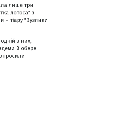
ала лише три
ітка лотоса" з
 – тіару "Вузлики
одній з них,
іадеми й обере
 попросили