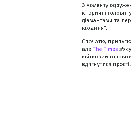
З моменту одруже
історичні головні у
діамантами та пер
кохання".
Спочатку припускал
але
The Times
з'яс
квітковий головни
вдягнутися прості