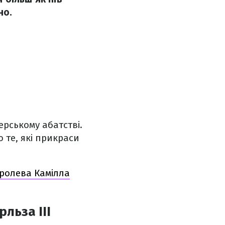
но.
ерському абатстві.
 те, які прикраси
оролева Камілла
льза ІІІ