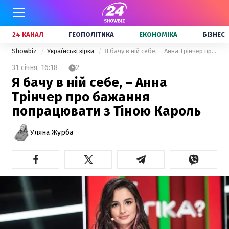
24 КАНАЛ
ГЕОПОЛІТИКА
ЕКОНОМІКА
БІЗНЕС
Showbiz
Українські зірки
Я бачу в ній себе, – Анна Трінчер про бажання попрацювати з Тіною Кароль
31 січня,
16:18
2
Я бачу в ній себе, – Анна
Трінчер про бажання
попрацювати з Тіною Кароль
Уляна Журба