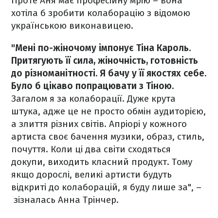
Проте Аня має професійну мрію – вона
хотіла б зробити колаборацію з відомою
українською виконавицею.
"Мені по-жіночому імпонує Тіна Кароль.
Притягують її сила, жіночність, готовність
до різноманітності. Я бачу у її якостях себе.
Було б цікаво попрацювати з Тіною.
Загалом я за колаборації. Дуже крута
штука, адже це не просто обмін аудиторією,
а злиття різних світів. Апріорі у кожного
артиста своє бачення музики, образ, стиль,
почуття. Коли ці два світи сходяться
докупи, виходить класний продукт. Тому
якщо дорослі, великі артисти будуть
відкриті до колаборацій, я буду лише за", –
зізналась Анна Трінчер.