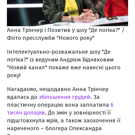
Анна Трінчер і Позитив у шоу "Де логіка?" /
Фото пресслужби "Нового року"
Інтелектуально-розважальне шоу "Де
логіка?" із ведучим Андрієм Бідняковим
"Новий канал" покаже вже навесні цього
року!
Нагадаємо, нещодавно Анна Трінчер
вдалась до
збільшення грудей
. За
пластичну операцію вона заплатила
6
тисяч доларів
. До змін у зовнішності її
підштовхнула мрія, а також заохочення її
нареченого – блогера Олександра