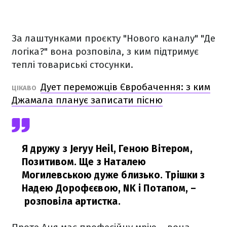
За лаштунками проєкту "Нового каналу" "Де
логіка?" вона розповіла, з ким підтримує
теплі товариські стосунки.
Дует переможців Євробачення: з ким
ЦІКАВО
Джамала планує записати пісню
Я дружу з Jeryy Heil, Геною Вітером,
Позитивом. Ще з Наталею
Могилевською дуже близько. Трішки з
Надею Дорофєєвою, NK і Потапом,
–
розповіла артистка.