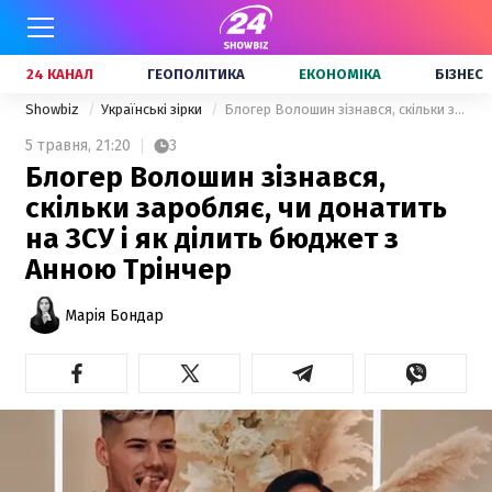
24 КАНАЛ
ГЕОПОЛІТИКА
ЕКОНОМІКА
БІЗНЕС
Showbiz
Українські зірки
Блогер Волошин зізнався, скільки заробляє, чи донатить на ЗСУ і як ділить бюджет з Анною Трінчер
5 травня,
21:20
3
Блогер Волошин зізнався,
скільки заробляє, чи донатить
на ЗСУ і як ділить бюджет з
Анною Трінчер
Марія Бондар