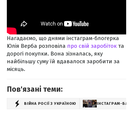
Нагадаємо, що днями інстаграм-блогерка
Юлія Верба розповіла
про свій заробіток
та
дорогі покупки. Вона зізналась, яку
найбільшу суму їй вдавалося заробити за
місяць.
Пов'язані теми:
ВІЙНА РОСІЇ З УКРАЇНОЮ
ІНСТАГРАМ-БЛО