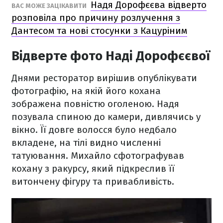
Надя Дорофєєва відверто
ВАС МОЖЕ ЗАЦІКАВИТИ
розповіла про причину розлучення з
Дантесом та нові стосунки з Кацуріним
Відверте фото Наді Дорофєєвої
Днями ресторатор вирішив опублікувати
фотографію, на якій його кохана
зображена повністю оголеною. Надя
позувала спиною до камери, дивлячись у
вікно. Її довге волосся було недбало
вкладене, на тілі видно численні
татуювання. Михайло сфотографував
кохану з ракурсу, який підкреслив її
витончену фігуру та привабливість.