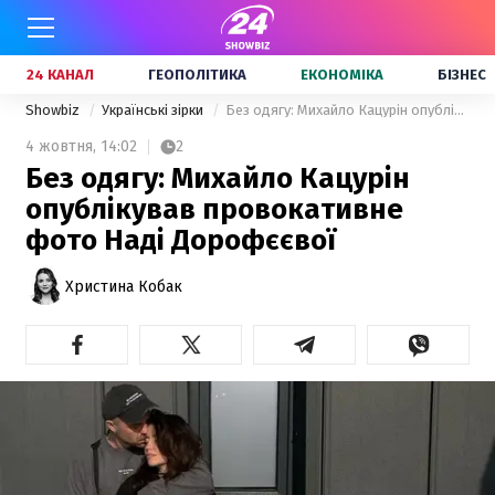
24 КАНАЛ
ГЕОПОЛІТИКА
ЕКОНОМІКА
БІЗНЕС
Showbiz
Українські зірки
Без одягу: Михайло Кацурін опублікував провокативне фото Наді Дорофєєвої
4 жовтня,
14:02
2
Без одягу: Михайло Кацурін
опублікував провокативне
фото Наді Дорофєєвої
Христина Кобак