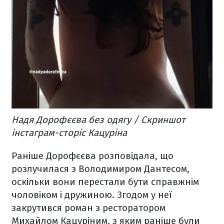
Надя Дорофєєва без одягу / Скриншот
інстаграм-сторіс Кацуріна
Раніше Дорофєєва розповідала, що
розлучилася з Володимиром Дантесом,
оскільки вони перестали бути справжнім
чоловіком і дружиною. Згодом у неї
закрутився роман з ресторатором
Михайлом Кацуріним, з яким раніше були