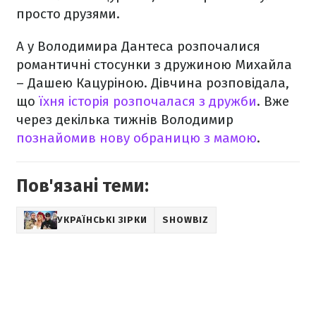
просто друзями.
А у Володимира Дантеса розпочалися
романтичні стосунки з дружиною Михайла
– Дашею Кацуріною. Дівчина розповідала,
що
їхня історія розпочалася з дружби
. Вже
через декілька тижнів Володимир
познайомив нову обраницю з мамою
.
Пов'язані теми:
УКРАЇНСЬКІ ЗІРКИ
SHOWBIZ