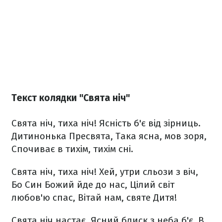
Текст колядки "Свята ніч"
Свята ніч, тиха ніч!
Ясність б'є від зірниць.
Дитинонька Пресвята,
Така ясна, мов зоря,
Спочиває в тихім, тихім сні.
Свята ніч, тиха ніч!
Хей, утри сльози з віч,
Бо Син Божий йде до нас,
Цілий світ
любов'ю спас,
Вітай нам, святе Дитя!
Свята ніч настає,
Ясний блиск з неба б'є,
В