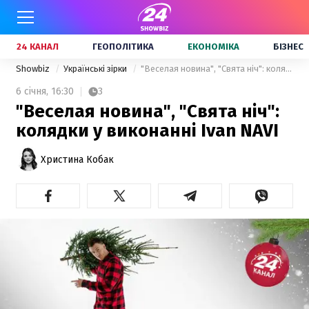
24 КАНАЛ
ГЕОПОЛІТИКА
ЕКОНОМІКА
БІЗНЕС
Showbiz
Українські зірки
"Веселая новина", "Свята ніч": колядки у виконанні Ivan NAVI
6 січня,
16:30
3
"Веселая новина", "Свята ніч":
колядки у виконанні Ivan NAVI
Христина Кобак