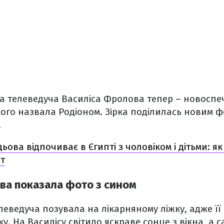
а телеведуча Василіса Фролова тепер – новоспе
кого назвала Родіоном. Зірка поділилась новим 
.
ьова відпочиває в Єгипті з чоловіком і дітьми: я
іт
ва показала фото з сином
еведуча позувала на лікарняному ліжку, адже її
у. На Василісу світило яскраве сонце з вікна, а 