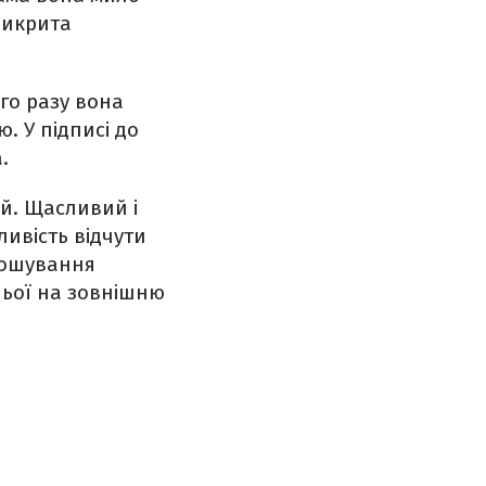
рикрита
го разу вона
. У підписі до
.
й. Щасливий і
ивість відчути
иношування
ньої на зовнішню