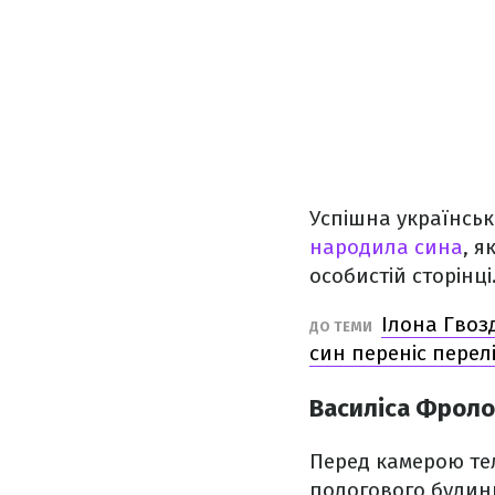
Успішна українськ
народила сина
, я
особистій сторінці
Ілона Гвозд
ДО ТЕМИ
син переніс перел
Василіса Фроло
Перед камерою тел
пологового будинк