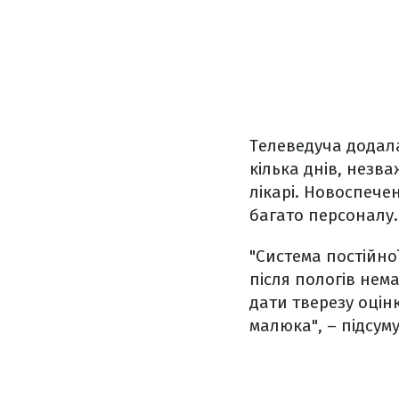
Телеведуча додала
кілька днів, незва
лікарі. Новоспече
багато персоналу
"Система постійно
після пологів нема
дати тверезу оцінк
малюка", – підсум