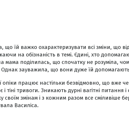
, що їй важко охарактеризувати всі зміни, що ві
жаючи на обізнаність в темі. Єдині, хто допомага
на мама поділилась, що спочатку не розуміла, чом
. Однак зауважила, що вони дуже їй допомагають
ї опіки працює настільки безвідмовно, що вже че
є і тіні тривоги. Зникають дурні вагітні питання і
у своїм змінам і з кожним разом все сміливіше бе
увала Василіса.