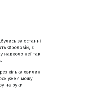
дбулись за останні
ють Фроловій, є
у навколо неї так
.
рез кілька хвилин
 ось уже я можу
ру на руки