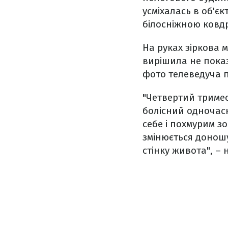
усміхалась в об'є
білосніжною ковд
На руках зіркова 
вирішила не показ
фото телеведуча п
"Четвертий тримес
болісний одночасн
себе і похмурим з
змінюється донош
стінку живота", –