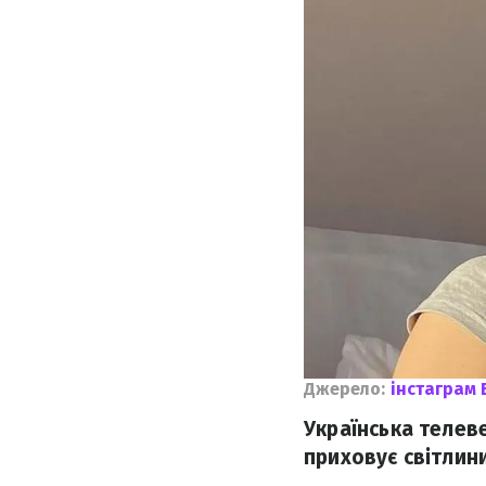
Джерело:
інстаграм 
Українська телев
приховує світлин