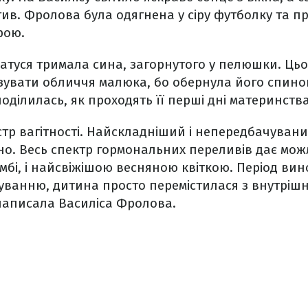
ктив. Фролова була одягнена у сіру футболку та п
рою.
матуся тримала сина, загорнутого у пелюшки. Цьо
увати обличчя малюка, бо обернула його спиною
оділилась, як проходять її перші дні материнства
тр вагітності. Найскладніший і непередбачувани
о. Весь спектр гормональних переливів дає можл
омбі, і найсвіжішою весняною квіткою. Період в
уванню, дитина просто перемістилася з внутріш
 написала Василіса Фролова.