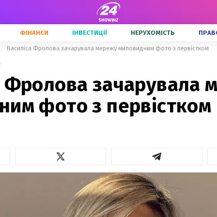
ФІНАНСИ
ІНВЕСТИЦІЇ
НЕРУХОМІСТЬ
ПРАВ
Василіса Фролова зачарувала мережу миловидним фото з первістком
2
а Фролова зачарувала 
ним фото з первістком