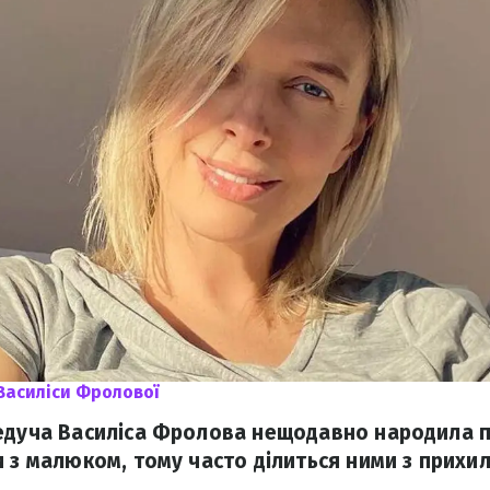
Василіси Фролової
едуча Василіса Фролова нещодавно народила п
и з малюком, тому часто ділиться ними з прихи