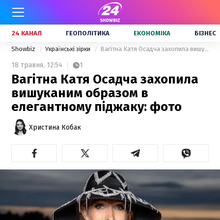
24 КАНАЛ
ГЕОПОЛІТИКА
ЕКОНОМІКА
БІЗНЕС
Showbiz
Українські зірки
Вагітна Катя Осадча захопила вишуканим образом в елегантному піджаку: фото
18 травня,
12:54
1
Вагітна Катя Осадча захопила
вишуканим образом в
елегантному піджаку: фото
Христина Кобак