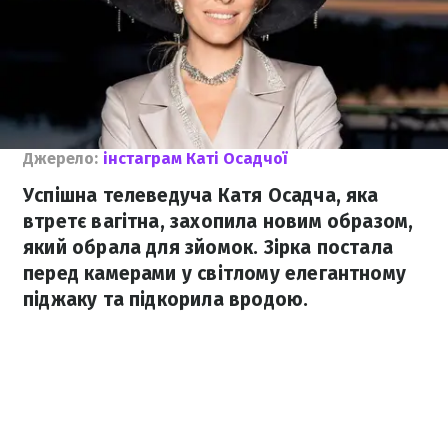
Джерело:
інстаграм Каті Осадчої
Успішна телеведуча Катя Осадча, яка
втретє вагітна, захопила новим образом,
який обрала для зйомок. Зірка постала
перед камерами у світлому елегантному
піджаку та підкорила вродою.