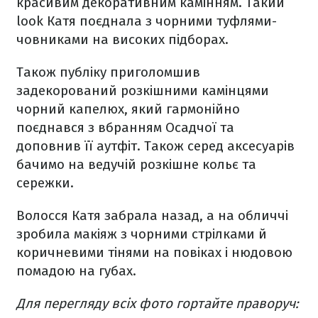
красивим декоративним камінням. Такий
look Катя поєднала з чорними туфлями-
човниками на високих підборах.
Також публіку приголомшив
задекорований розкішними камінцями
чорний капелюх, який гармонійно
поєднався з вбранням Осадчої та
доповнив її аутфіт. Також серед аксесуарів
бачимо на ведучій розкішне кольє та
сережки.
Волосся Катя забрала назад, а на обличчі
зробила макіяж з чорними стрілками й
коричневими тінями на повіках і нюдовою
помадою на губах.
Для перегляду всіх фото гортайте праворуч: