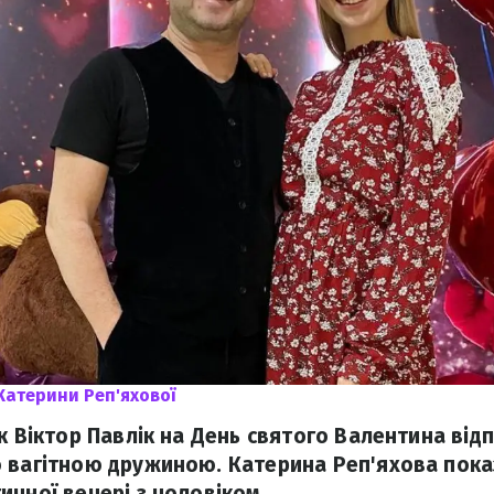
Катерини Реп'яхової
к Віктор Павлік на День святого Валентина від
 вагітною дружиною. Катерина Реп'яхова пока
ичної вечері з чоловіком.