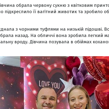
івчина обрала червону сукню з квітковим принт
о підкреслило її вагітний животик та зробило об
днала з чорними туфлями на низькій підошві. В
абрала назад. На обличчі вона зробила легкий ма
альну вроду. Дівчина позувала в обіймах кохано