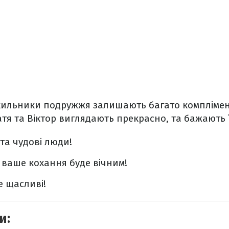
хильники подружжя залишають багато комплімен
тя та Віктор виглядають прекрасно, та бажають 
та чудові люди!
й ваше кохання буде вічним!
е щасливі!
и: