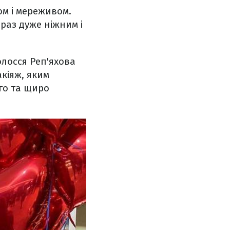
ом і мереживом.
раз дуже ніжним і
олосся Реп'яхова
кіяж, яким
го та щиро