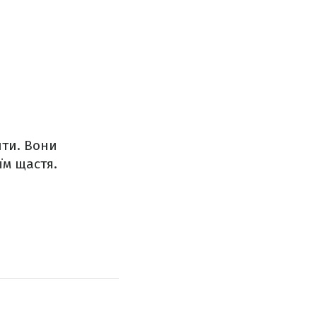
ти. Вони
їм щастя.