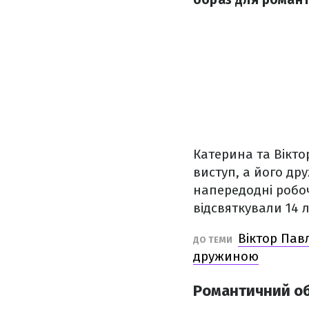
Катерина та Вікто
виступ, а його др
напередодні робо
відсвяткували 14 
Віктор Пав
ДО ТЕМИ
дружиною
Романтичний об