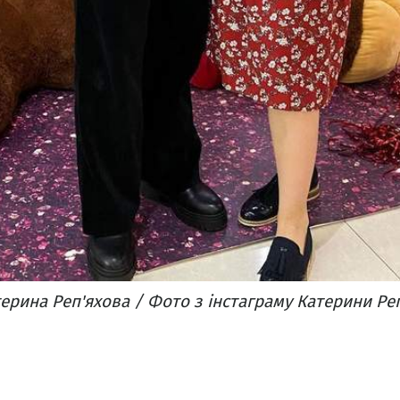
терина Реп'яхова / Фото з інстаграму Катерини Ре