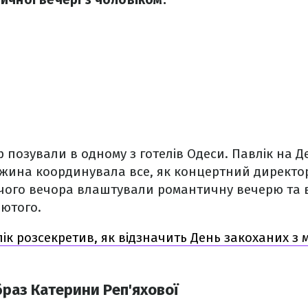
р позували в одному з готелів Одеси. Павлік на 
ужина координувала все, як концертний директор
чого вечора влаштували романтичну вечерю та 
лютого.
лік розсекретив, як відзначить День закоханих з
раз Катерини Реп'яхової