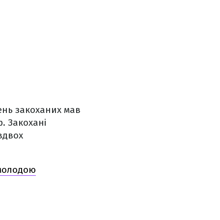
День закоханих мав
. Закохані
вдвох
 молодою