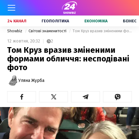
24 КАНАЛ
ГЕОПОЛІТИКА
ЕКОНОМІКА
БІЗНЕС
Showbiz
Світові знаменитості
Том Круз вразив зміненими формами обличчя: несподівані фото
12 жовтня,
20:32
2
Том Круз вразив зміненими
формами обличчя: несподівані
фото
Уляна Журба