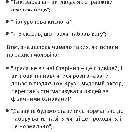
"Так, зараз він виглядає як справжній
американець";
"Гіалуронова кислота";
"Я б сказав, що трохи набрав вагу";
Втім, знайшлось чимало таких, які встали
на захист чоловіка:
"Краса не вічна! Старіння – це привілей, і
ви повинні навчитися розпізнавати
добро в людях! Том Круз – чудовий актор,
перестань стигматизувати людей за
фізичними ознаками!";
"Давайте будемо ставитись нормально до
набору ваги, навіть митці це проходять, і
це нормально";