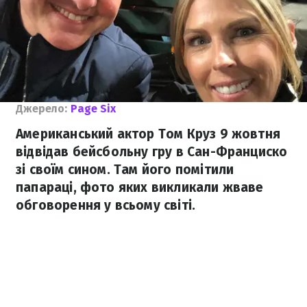
Джерело:
Page Six
Американський актор Том Круз 9 жовтня
відвідав бейсбольну гру в Сан-Франциско
зі своїм сином. Там його помітили
папараці, фото яких викликали жваве
обговорення у всьому світі.