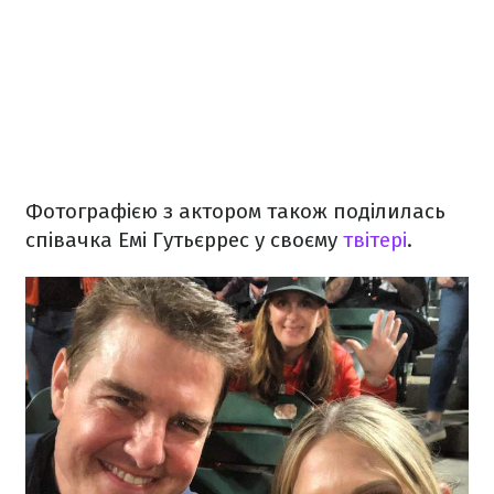
Фотографією з актором також поділилась
співачка Емі Гутьєррес у своєму
твітері
.