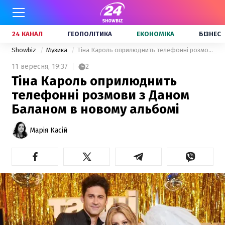
24 КАНАЛ
ГЕОПОЛІТИКА
ЕКОНОМІКА
БІЗНЕС
Showbiz
Музика
Тіна Кароль оприлюднить телефонні розмови з Даном Баланом в новому альбомі
11 вересня,
19:37
2
Тіна Кароль оприлюднить
телефонні розмови з Даном
Баланом в новому альбомі
Марія Касій