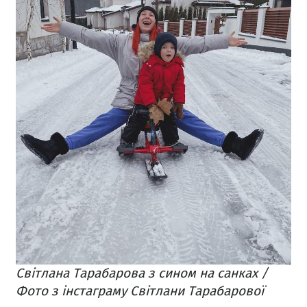
Світлана Тарабарова з сином на санках /
Фото з інстаграму Світлани Тарабарової