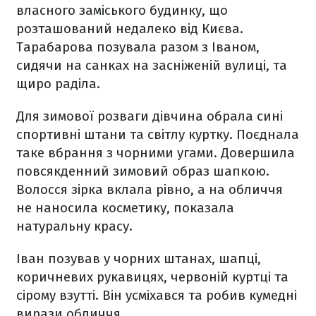
власного заміського будинку, що
розташований недалеко від Києва.
Тарабарова позувала разом з Іваном,
сидячи на санках на засніженій вулиці, та
щиро раділа.
Для зимової розваги дівчина обрала сині
спортивні штани та світлу куртку. Поєднала
таке вбрання з чорними угами. Довершила
повсякденний зимовий образ шапкою.
Волосся зірка вклала рівно, а на обличчя
не наносила косметику, показала
натуральну красу.
Іван позував у чорних штанах, шапці,
коричневих рукавицях, червоній куртці та
сірому взутті. Він усміхався та робив кумедні
вирази обличчя.