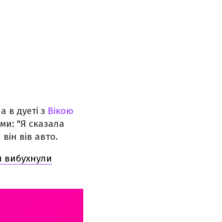
а в дуеті з
Вікою
ами: "Я сказала
він вів авто.
и вибухнули