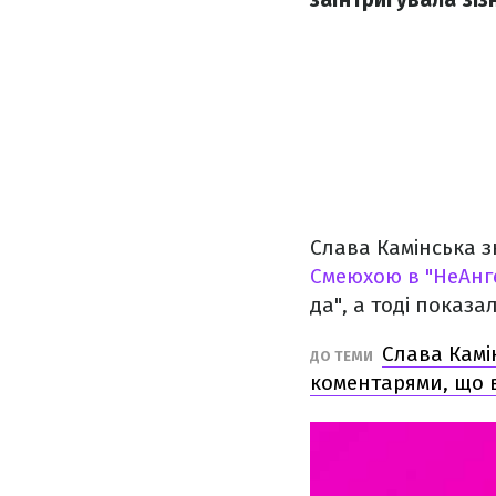
Слава Камінська зн
Смеюхою в "НеАнг
да", а тоді показа
Слава Камі
ДО ТЕМИ
коментарями, що в