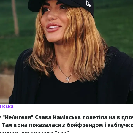
інська
 "НеАнгели" Слава Камінська полетіла на відпо
. Там вона показалася з бойфрендом і каблучко
нанням, що сказала "так".