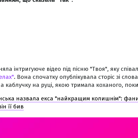
яла інтригуюче відео під пісню "Твоя", яку співал
елах"
. Вона спочатку опублікувала сторіс зі слов
ла каблучку на руці, якою тримала коханого, поки 
нська назвала екса "найкращим колишнім": фан
ін її бив