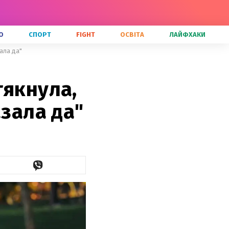
О
СПОРТ
FIGHT
ОСВІТА
ЛАЙФХАКИ
ала да"
тякнула,
азала да"