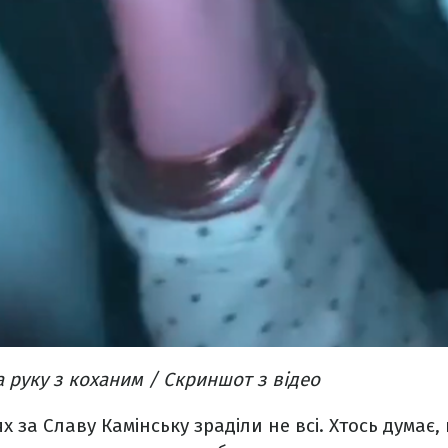
а руку з коханим / Скриншот з відео
 за Славу Камінську зраділи не всі. Хтось думає,