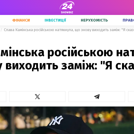
ФІНАНСИ
ІНВЕСТИЦІЇ
НЕРУХОМІСТЬ
ПРАВ
Слава Камінська російською натякнула, що знову виходить заміж: "Я сказ
мінська російською на
 виходить заміж: "Я ск