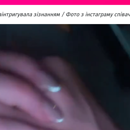
аінтригувала зізнанням / Фото з інстаграму співа