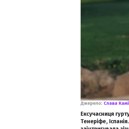
Джерело:
Слава Кам
Ексучасниця гурту
Тенеріфе, Іспанія
заінтригувала зіз