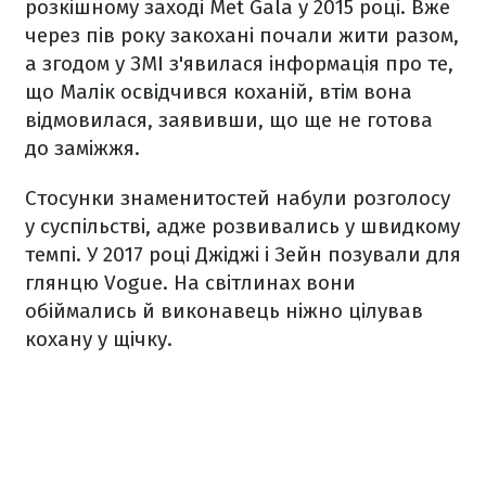
розкішному заході Met Gala у 2015 році. Вже
через пів року закохані почали жити разом,
а згодом у ЗМІ з'явилася інформація про те,
що Малік освідчився коханій, втім вона
відмовилася, заявивши, що ще не готова
до заміжжя.
Стосунки знаменитостей набули розголосу
у суспільстві, адже розвивались у швидкому
темпі. У 2017 році Джіджі і Зейн позували для
глянцю Vogue. На світлинах вони
обіймались й виконавець ніжно цілував
кохану у щічку.