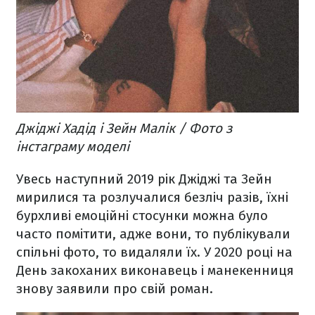
Джіджі Хадід і Зейн Малік / Фото з
інстаграму моделі
Увесь наступний 2019 рік Джіджі та Зейн
мирилися та розлучалися безліч разів, їхні
бурхливі емоційні стосунки можна було
часто помітити, адже вони, то публікували
спільні фото, то видаляли їх. У 2020 році на
День закоханих виконавець і манекенниця
знову заявили про свій роман.