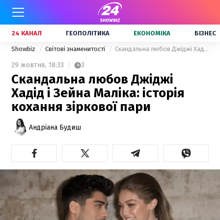
24 КАНАЛ
ГЕОПОЛІТИКА
ЕКОНОМІКА
БІЗНЕС
Showbiz
Світові знаменитості
Скандальна любов Джіджі Хадід і Зейна Маліка: історія кохання зіркової пари
29 жовтня,
18:33
3
Скандальна любов Джіджі
Хадід і Зейна Маліка: історія
кохання зіркової пари
Андріана Будиш