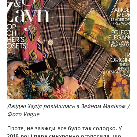
Джіджі Хадід розійшлась з Зейном Маліком /
Фото Vogue
Проте, не завжди все було так солодко. У
2018 році пара синхронно оголосила, що