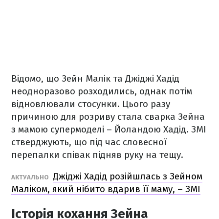
Відомо, що Зейн Малік та Джіджі Хадід
неодноразово розходились, однак потім
відновлювали стосунки. Цього разу
причиною для розриву стала сварка Зейна
з мамою супермоделі – Йоландою Хадід. ЗМІ
стверджують, що під час словесної
перепалки співак підняв руку на тещу.
Джіджі Хадід розійшлась з Зейном
АКТУАЛЬНО
Маліком, який нібито вдарив її маму, – ЗМІ
Історія кохання Зейна