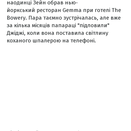
наодинці Зейн обрав нью-
йоркський ресторан Gemma при готелі The
Bowery. Пара таємно зустрічалась, але вже
за кілька місяців папараці "підловили"
Джіджі, коли вона поставила світлину
коханого шпалерою на телефоні.