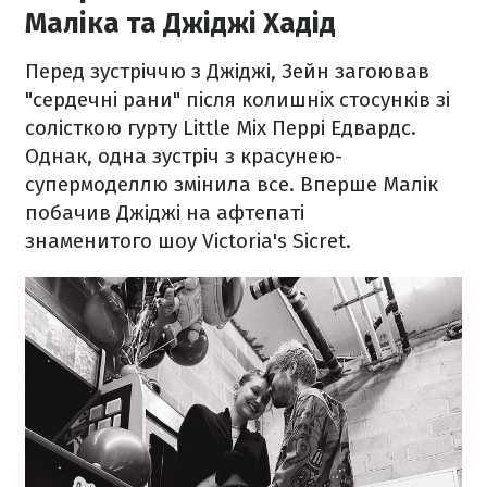
Маліка та Джіджі Хадід
Перед зустріччю з Джіджі, Зейн загоював
"сердечні рани" після колишніх стосунків зі
солісткою гурту Little Mix Перрі Едвардс.
Однак, одна зустріч з красунею-
супермоделлю змінила все. Вперше Малік
побачив Джіджі на афтепаті
знаменитого шоу Victoria's Sicret.