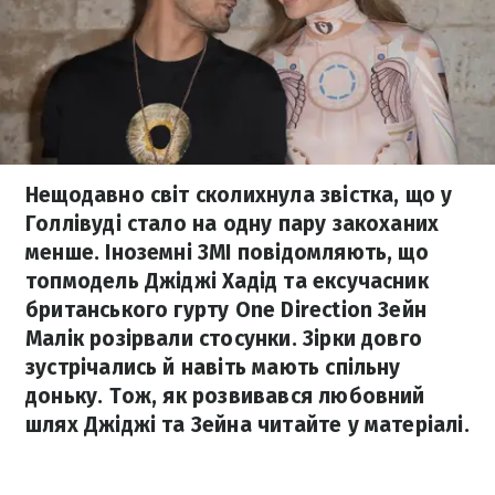
Нещодавно світ сколихнула звістка, що у
Голлівуді стало на одну пару закоханих
менше. Іноземні ЗМІ повідомляють, що
топмодель Джіджі Хадід та ексучасник
британського гурту One Direction Зейн
Малік розірвали стосунки. Зірки довго
зустрічались й навіть мають спільну
доньку. Тож, як розвивався любовний
шлях Джіджі та Зейна читайте у матеріалі.