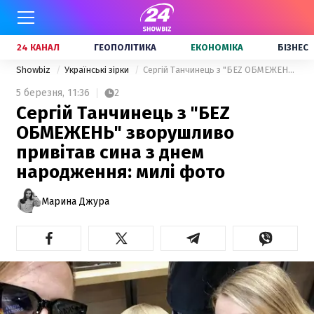
24 КАНАЛ
ГЕОПОЛІТИКА
ЕКОНОМІКА
БІЗНЕС
Showbiz
Українські зірки
Сергій Танчинець з "БЕZ ОБМЕЖЕНЬ" зворушливо привітав сина з днем народження: милі фото
5 березня,
11:36
2
Сергій Танчинець з "БЕZ
ОБМЕЖЕНЬ" зворушливо
привітав сина з днем
народження: милі фото
Марина Джура