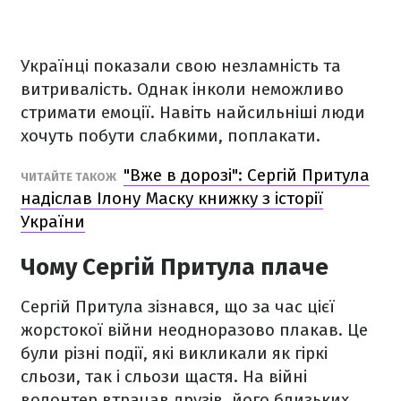
Українці показали свою незламність та
витривалість. Однак інколи неможливо
стримати емоції. Навіть найсильніші люди
хочуть побути слабкими, поплакати.
"Вже в дорозі": Сергій Притула
ЧИТАЙТЕ ТАКОЖ
надіслав Ілону Маску книжку з історії
України
Чому Сергій Притула плаче
Сергій Притула зізнався, що за час цієї
жорстокої війни неодноразово плакав. Це
були різні події, які викликали як гіркі
сльози, так і сльози щастя. На війні
волонтер втрачав друзів, його близьких