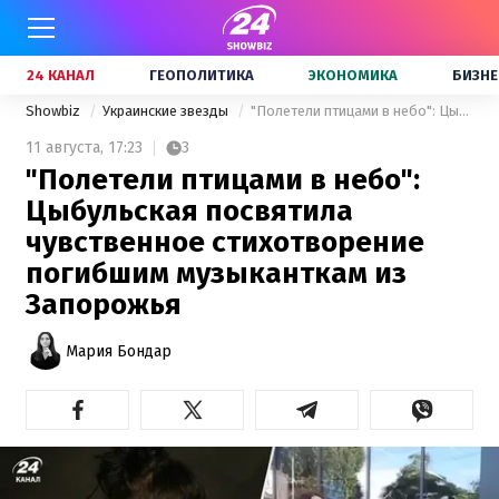
24 КАНАЛ
ГЕОПОЛИТИКА
ЭКОНОМИКА
БИЗНЕ
Showbiz
Украинские звезды
"Полетели птицами в небо": Цыбульская посвятила чувственное стихотворение погибшим музыканткам из Запорожья
11 августа,
17:23
3
"Полетели птицами в небо":
Цыбульская посвятила
чувственное стихотворение
погибшим музыканткам из
Запорожья
Мария Бондар