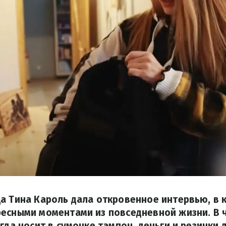
а Тина Кароль дала откровенное интервью, в 
есными моментами из повседневной жизни. В ч
гда носит в сумочке тампон, деньги и резинки 