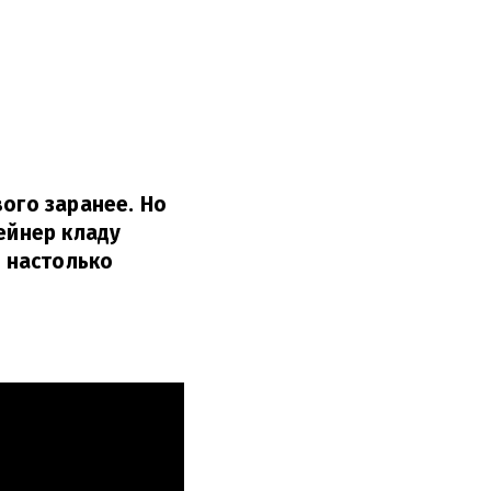
вого заранее. Но
ейнер кладу
е настолько