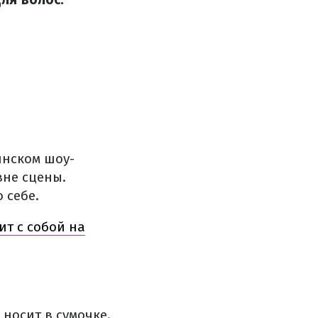
инском шоу-
вне сцены.
 себе.
ит с собой на
носит в сумочке.