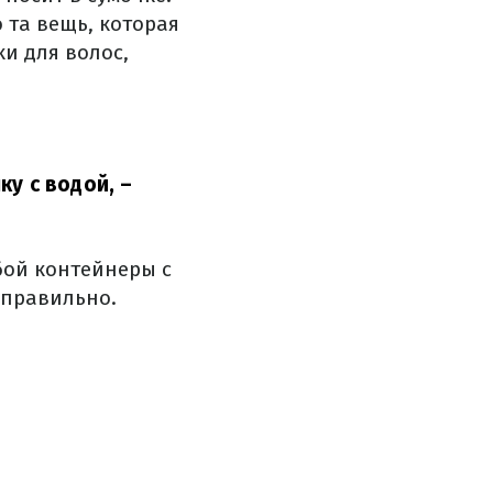
о та вещь, которая
и для волос,
ку с водой,
–
бой контейнеры с
 правильно.