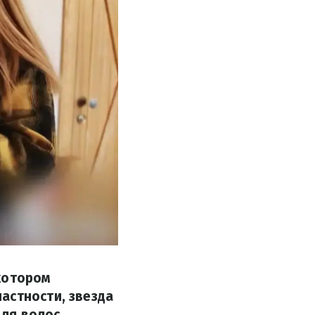
котором
астности, звезда
для волос.