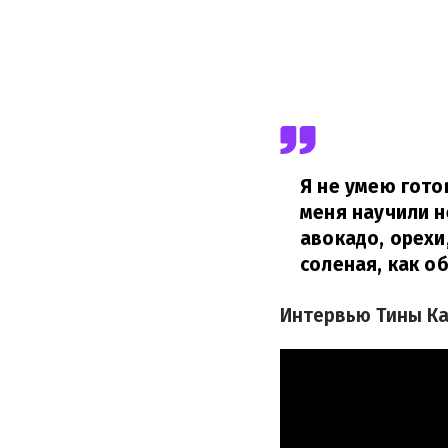
Я не умею гото
меня научили н
авокадо, орехи
соленая, как о
Интервью Тины Ка