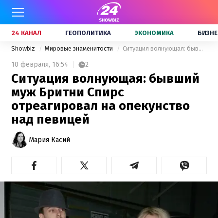
24 КАНАЛ
ГЕОПОЛИТИКА
ЭКОНОМИКА
БИЗНЕ
Showbiz
Мировые знаменитости
Ситуация волнующая: бывший муж Бритни Спирс отреагировал на опекунство над певицей
10 февраля,
16:54
2
Ситуация волнующая: бывший
муж Бритни Спирс
отреагировал на опекунство
над певицей
Мария Касий