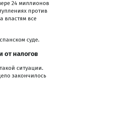
мере 24 миллионов
ступлениях против
а властям все
спанском суде.
и от налогов
такой ситуации.
 дело закончилось