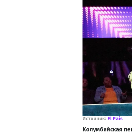
Источник:
El Pais
Колумбийская пе