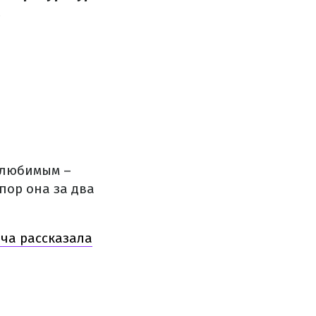
.
с любимым –
пор она за два
дча рассказала