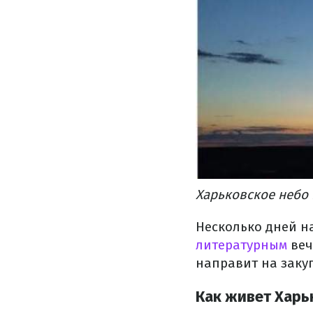
Харьковское небо 
Несколько дней н
литературным
веч
направит на заку
Как живет Харь