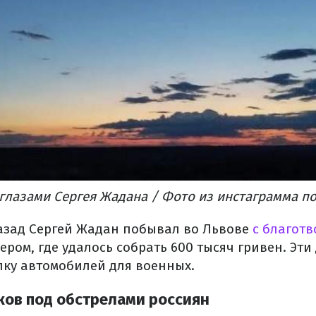
глазами Сергея Жадана / Фото из инстаграмма по
азад Сергей Жадан побывал во Львове
с благот
ером, где удалось собрать 600 тысяч гривен. Эт
пку автомобилей для военных.
ков под обстрелами россиян