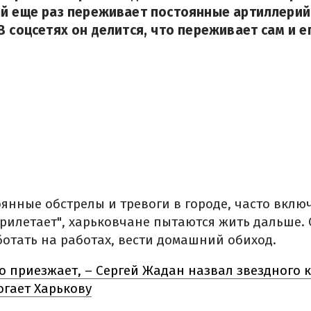
ый еще раз переживает постоянные артиллерий
В соцсетях он делится, что переживает сам и е
оянные обстрелы и тревоги в городе, часто вкл
"прилетает", харьковчане пытаются жить дальше
ботать на работах, вести домашний обиход.
о приезжает, – Сергей Жадан назвал звездного 
огает Харькову