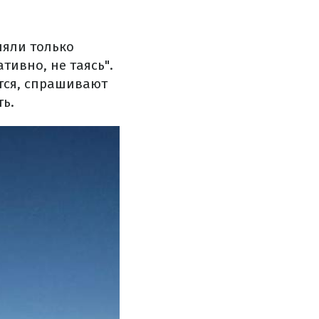
ляли только
тивно, не таясь".
тся, спрашивают
ь.