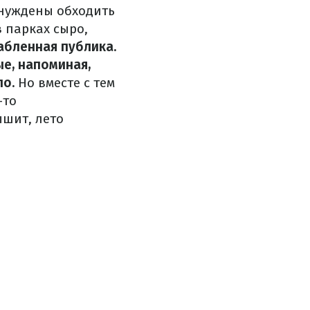
ынуждены обходить
 парках сыро,
абленная публика.
е, напоминая,
ло.
Но вместе с тем
-то
ышит, лето