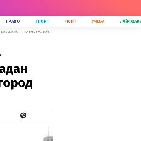
ПРАВО
СПОРТ
FIGHT
УЧЕБА
ЛАЙФХАК
Харьков сильно обстреливают – демонстративно, не скрывая: Жадан рассказал, что переживает его город
–
Жадан
 город