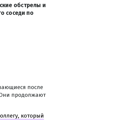
ские обстрелы и
го соседи по
ючающиеся после
. Они продолжают
коллегу, который