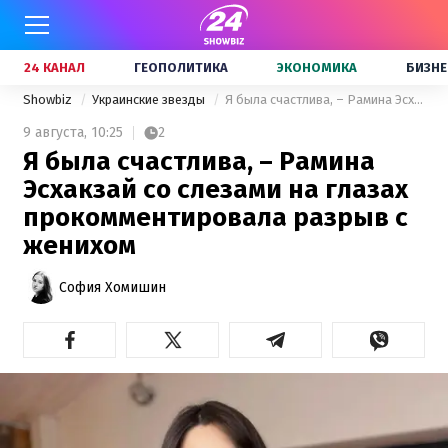
24 КАНАЛ
ГЕОПОЛИТИКА
ЭКОНОМИКА
БИЗНЕ
Showbiz
Украинские звезды
Я была счастлива, – Рамина Эсхакзай со слезами на глазах прокомментировала разрыв с женихом
9 августа,
10:25
2
Я была счастлива, – Рамина
Эсхакзай со слезами на глазах
прокомментировала разрыв с
женихом
София Хомишин