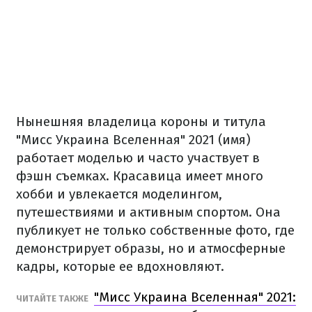
Нынешняя владелица короны и титула
"Мисс Украина Вселенная" 2021 (имя)
работает моделью и часто участвует в
фэшн съемках. Красавица имеет много
хобби и увлекается моделингом,
путешествиями и активным спортом. Она
публикует не только собственные фото, где
демонстрирует образы, но и атмосферные
кадры, которые ее вдохновляют.
"Мисс Украина Вселенная" 2021:
ЧИТАЙТЕ ТАКЖЕ