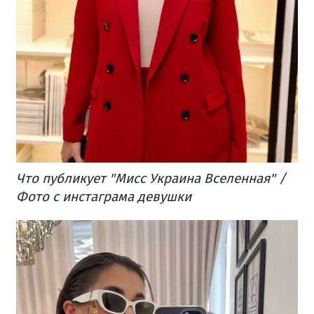
Что публикует "Мисс Украина Вселенная" /
Фото с инстаграма девушки