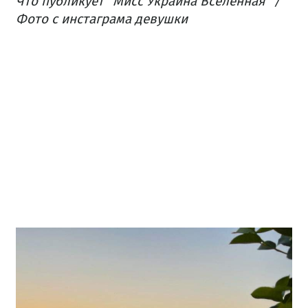
Что публикует "Мисс Украина Вселенная" /
Фото с инстаграма девушки