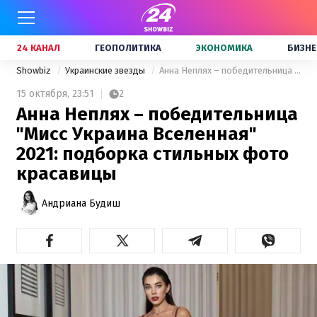
24 КАНАЛ
ГЕОПОЛИТИКА
ЭКОНОМИКА
БИЗНЕ
Showbiz
Украинские звезды
Анна Неплях – победительница "Мисс Украина Вселенная" 2021: подборка стильных фото красавицы
15 октября,
23:51
2
Анна Неплях – победительница
"Мисс Украина Вселенная"
2021: подборка стильных фото
красавицы
Андриана Будиш