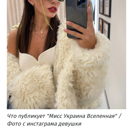
Что публикует "Мисс Украина Вселенная" /
Фото с инстаграма девушки