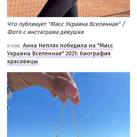
Что публикует "Мисс Украина Вселенная" /
Фото с инстаграма девушки
Анна Неплях победила на "Мисс
К ТЕМЕ
Украина Вселенная" 2021: биография
красавицы