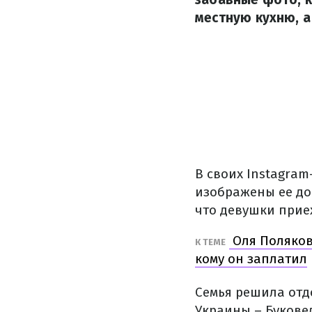
местную кухню, а
В своих Instagram
изображены ее д
что девушки приех
Оля Полякова
К ТЕМЕ
кому он заплатил
Семья решила отд
Украины – Букове