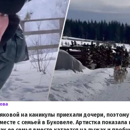
кова
яковой на каникулы приехали дочери, поэтому
месте с семьей в Буковеле. Артистка показала
ак ее семья вместе катается на лыжах и проб