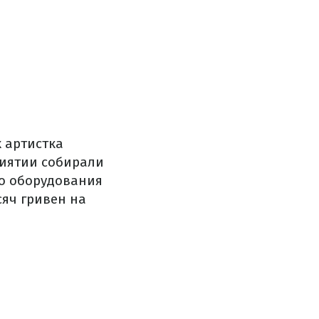
х артистка
риятии собирали
го оборудования
сяч гривен на