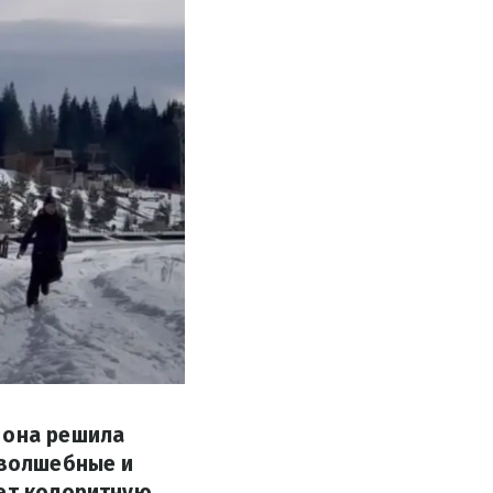
 она решила
 волшебные и
ует колоритную