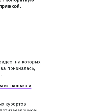
упряжкой.
видео, на которых
ова призналась,
.
ги: сколько и
ых курортов
 пятизвездочном