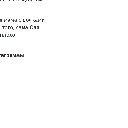
я мама с дочками
 того, сама Оля
еплохо
стаграммы