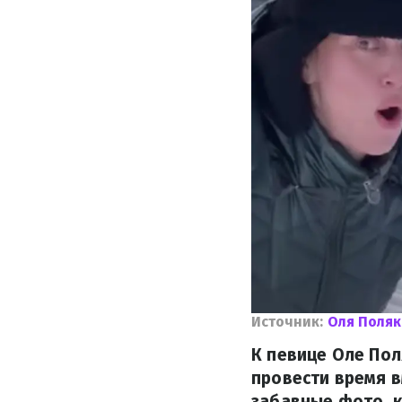
Источник:
Оля Поля
К певице Оле Пол
провести время в
забавные фото, к