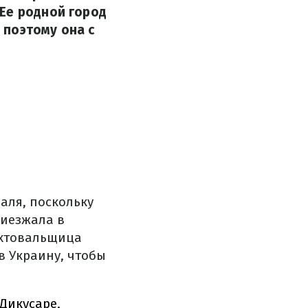
Ее родной город
 поэтому она с
аля, поскольку
риезжала в
ехтовальщица
в Украину, чтобы
 Дикусаре,