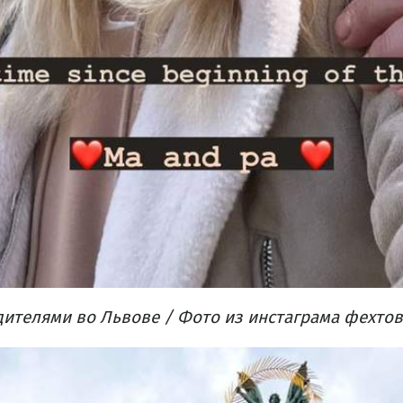
одителями во Львове / Фото из инстаграма фехт