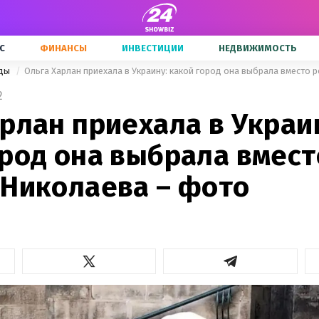
С
ФИНАНСЫ
ИНВЕСТИЦИИ
НЕДВИЖИМОСТЬ
зды
Ольга Харлан приехала в Украину: какой город она выбрала вместо
2
рлан приехала в Украи
ород она выбрала вмест
 Николаева – фото