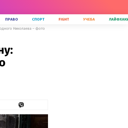
ПРАВО
СПОРТ
FIGHT
УЧЕБА
ЛАЙФХАК
 родного Николаева – фото
ну:
о