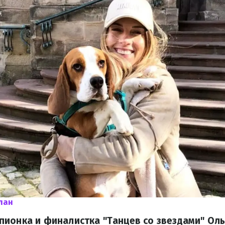
лан
ионка и финалистка "Танцев со звездами" Оль