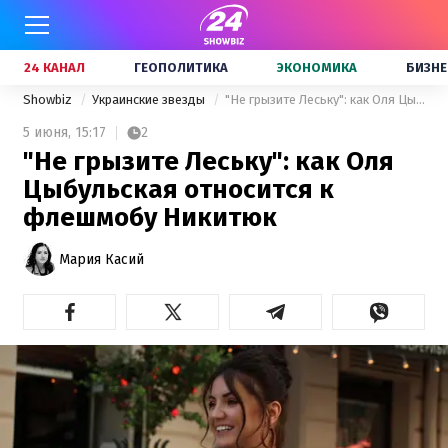
24 КАНАЛ
ГЕОПОЛИТИКА
ЭКОНОМИКА
БИЗНЕ
Showbiz
Украинские звезды
"Не грызите Леську": как Оля Цыбульская относится к флешмобу Никитюк
5 июня,
15:17
2
"Не грызите Леську": как Оля
Цыбульская относится к
флешмобу Никитюк
Мария Касий