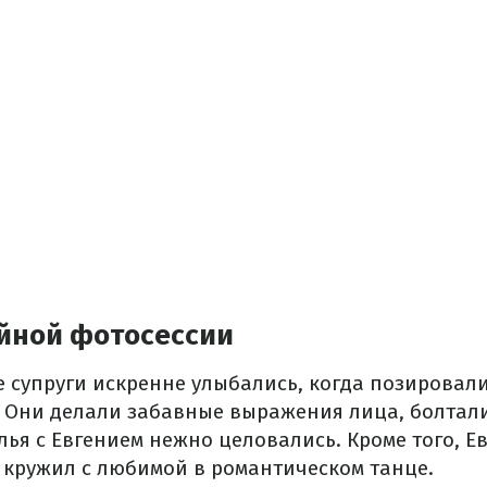
ейной фотосессии
е супруги искренне улыбались, когда позировал
. Они делали забавные выражения лица, болтал
ья с Евгением нежно целовались. Кроме того, Е
и кружил с любимой в романтическом танце.