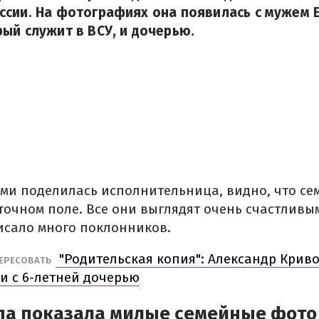
ссии. На фотографиях она появилась с мужем 
ый служит в ВСУ, и дочерью.
ыми поделилась исполнительница, видно, что се
точном поле. Все они выглядят очень счастливым
сало много поклонников.
"Родительская копия": Александр Кри
ТЕРЕСОВАТЬ
и с 6-летней дочерью
па показала милые семейные фото