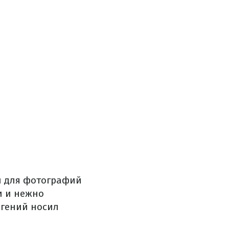
и для фотографий
и и нежно
вгений носил