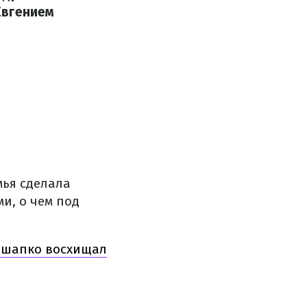
Евгением
мья сделала
и, о чем под
вошапко восхищал