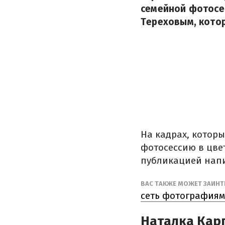
семейной фотосе
Тереховым, котор
На кадрах, котор
фотосессию в цве
публикацией напи
ВАС ТАКЖЕ МОЖЕТ ЗАИН
сеть фотографиям
Наталка Кар