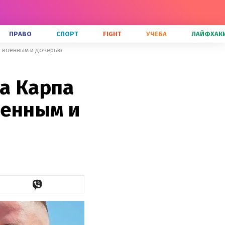
ПРАВО
СПОРТ
FIGHT
УЧЕБА
ЛАЙФХАК
м-военным и дочерью
ка Карпа
оенным и