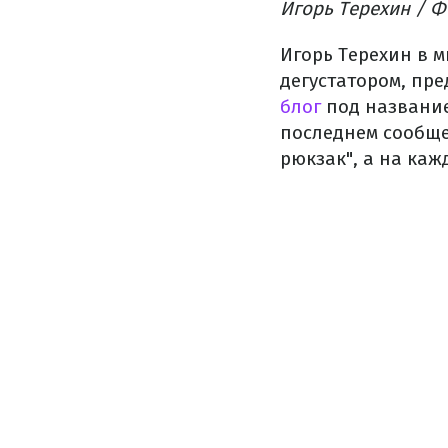
Игорь Терехин / Ф
Игорь Терехин в 
дегустатором, пр
блог
под название
последнем сообще
рюкзак", а на ка