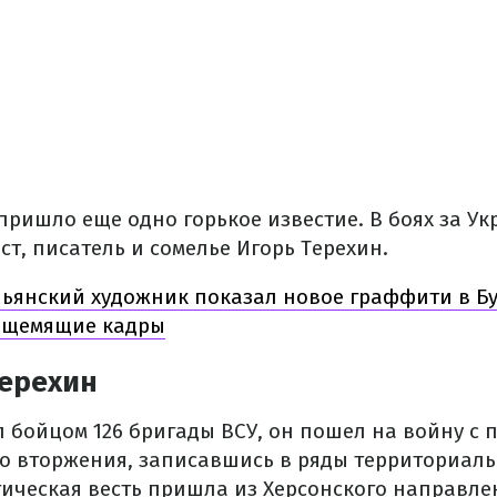
пришло еще одно горькое известие. В боях за Ук
т, писатель и сомелье Игорь Терехин.
ьянский художник показал новое граффити в Бу
: щемящие кадры
Терехин
л бойцом 126 бригады ВСУ, он пошел на войну с 
 вторжения, записавшись в ряды территориаль
гическая весть пришла из Херсонского направле