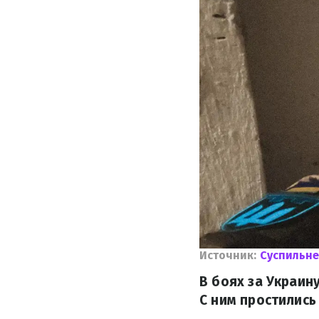
Источник:
Суспильне
В боях за Украин
С ним простились 