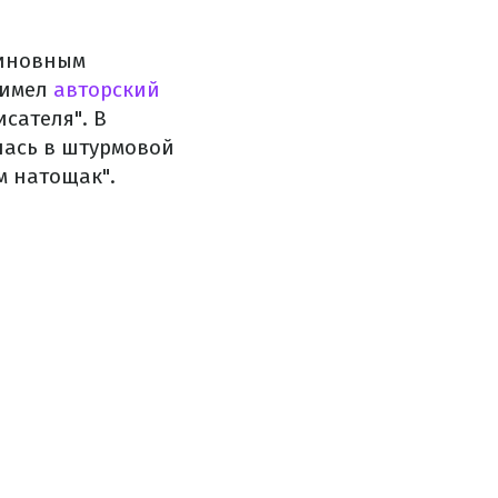
виновным
 имел
авторский
сателя". В
лась в штурмовой
м натощак".