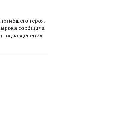
погибшего героя.
адырова сообщила
ецподразделения