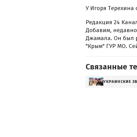
У Игоря Терехина 
Редакция 24 Кана
Добавим, недавно
Джамала. Он был 
"Крым" ГУР МО. С
Связанные т
УКРАИНСКИЕ З