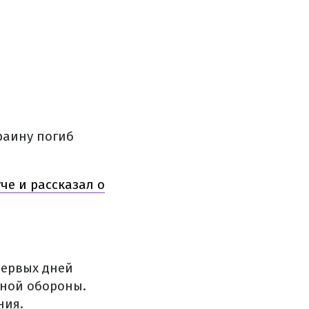
раину погиб
че и рассказал о
первых дней
ной обороны.
ния.