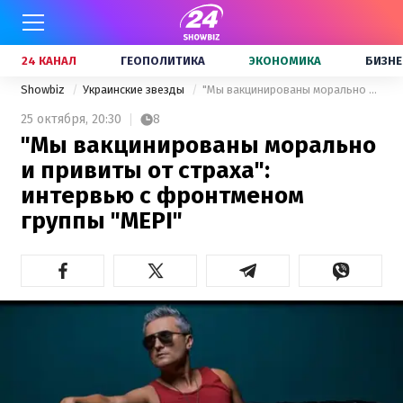
24 КАНАЛ
ГЕОПОЛИТИКА
ЭКОНОМИКА
БИЗНЕ
Showbiz
Украинские звезды
"Мы вакцинированы морально и привиты от страха": интервью с фронтменом группы "МЕРІ"
25 октября,
20:30
8
"Мы вакцинированы морально
и привиты от страха":
интервью с фронтменом
группы "МЕРІ"