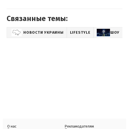
Связанные темы:
НОВОСТИ УКРАИНЫ
LIFESTYLE
ШОУ
S
О нас
Рекламодателям