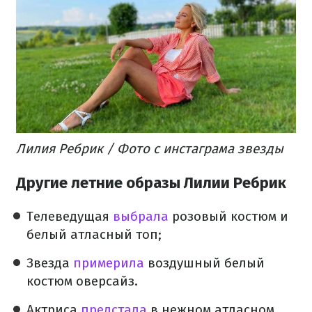
Лилия Ребрик / Фото с инстаграма звезды
Другие летние образы Лилии Ребрик
Телеведущая
выбрала
розовый костюм и
белый атласный топ;
Звезда
примерила
воздушный белый
костюм оверсайз.
Актриса
предстала
в нежном атласном