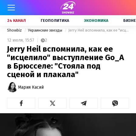
24 КАНАЛ
ГЕОПОЛИТИКА
ЭКОНОМИКА
БИЗНЕ
Showbiz
Украинские звезды
Jerry Heil вспомнила, как ее "исцелило" выступление Go_A в Брюсселе: "Стояла под сценой и плакала"
12 июля,
15:57
2
Jerry Heil вспомнила, как ее
"исцелило" выступление Go_A
в Брюсселе: "Стояла под
сценой и плакала"
Мария Касий