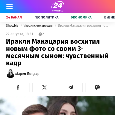
24 КАНАЛ
ГЕОПОЛИТИКА
ЭКОНОМИКА
БИЗНЕ
Showbiz
Украинские звезды
Иракли Макацария восхитил новым фото со своим 3-месячным сыном: чувственный кадр
27 августа,
18:31
2
Иракли Макацария восхитил
новым фото со своим 3-
месячным сыном: чувственный
кадр
Мария Бондар