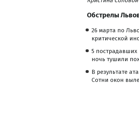
Кристина Соловой
Обстрелы Львов
26 марта по Льв
критической ин
5 пострадавших
ночь тушили по
В результате ат
Сотни окон выле