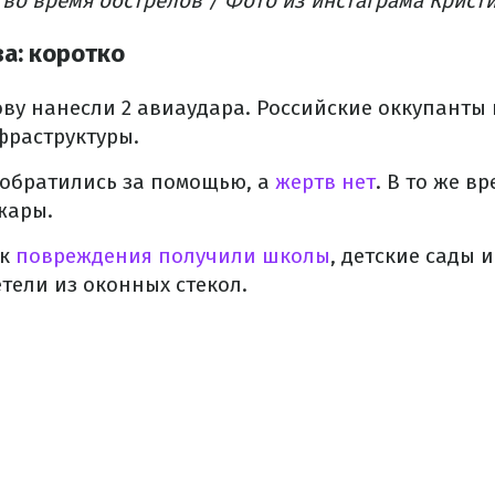
 во время обстрелов / Фото из инстаграма Крист
а: коротко
ову нанесли 2 авиаудара.
Российские оккупанты 
фраструктуры.
 обратились за помощью, а
жертв нет
.
В то же вр
жары.
ак
повреждения получили школы
, детские сады
тели из оконных стекол.