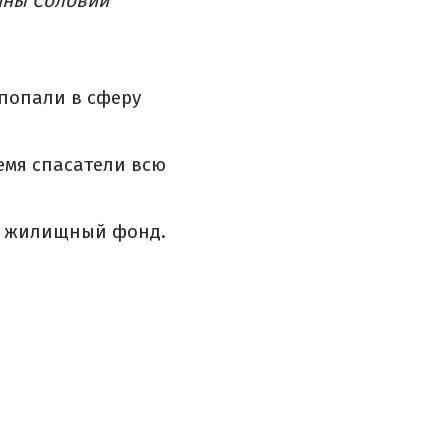
ины Соловий
попали в сферу
емя спасатели всю
 и жилищный фонд.