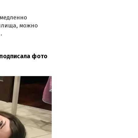
емедленно
нилища, можно
.
 подписала фото