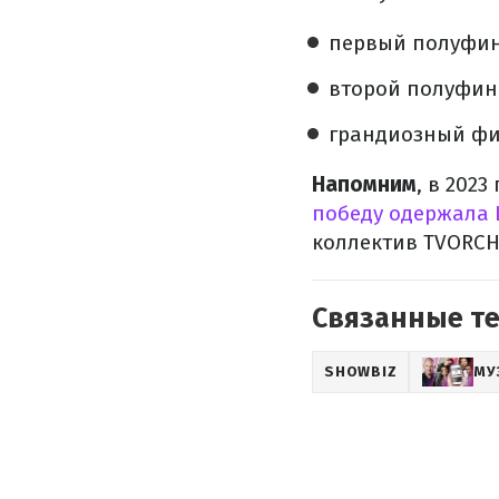
первый полуфин
второй полуфина
грандиозный фин
Напомним
, в 202
победу одержала 
коллектив TVORCHI
Связанные т
SHOWBIZ
МУ