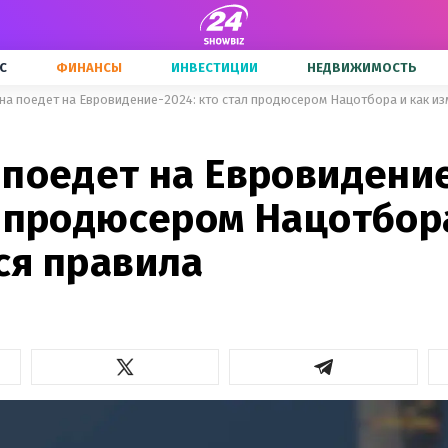
С
ФИНАНСЫ
ИНВЕСТИЦИИ
НЕДВИЖИМОСТЬ
на поедет на Евровидение-2024: кто стал продюсером Нацотбора и как из
2
 поедет на Евровидение
л продюсером Нацотбора
ся правила