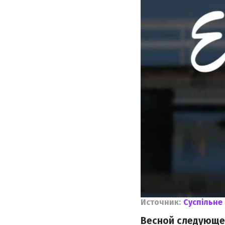
Источник:
Суспільне
Весной следующег