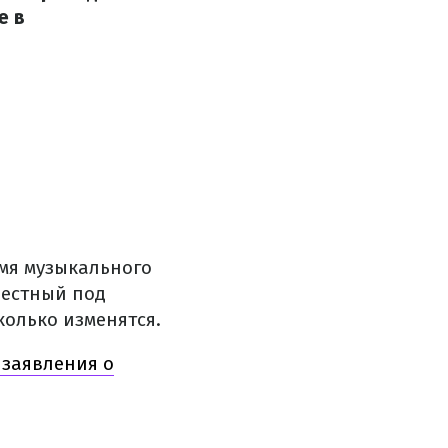
е в
имя музыкального
вестный под
колько изменятся.
 заявления о