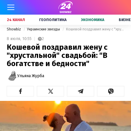
24 КАНАЛ
ГЕОПОЛИТИКА
ЭКОНОМИКА
БИЗНЕ
Showbiz
Украинские звезды
Кошевой поздравил жену с "хрустальной" свадьбой: "В богатстве и бедности"
8 июля,
10:55
2
Кошевой поздравил жену с
"хрустальной" свадьбой: "В
богатстве и бедности"
Ульяна Журба