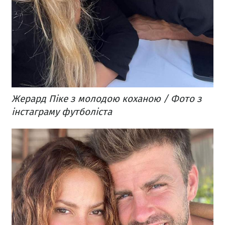
Жерард Піке з молодою коханою / Фото з
інстаграму футболіста