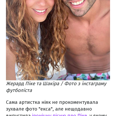
Жерард Піке та Шакіра / Фото з інстаграму
футболіста
Сама артистка ніяк не прокоментувала
зухвале фото "екса", але нещодавно
випустила
іронічну пісню про Піке
, у якому