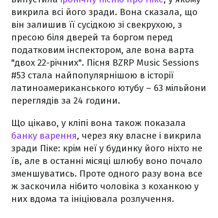
викрила всі його зради. Вона сказала, що
він залишив її сусідкою зі свекрухою, з
пресою біля дверей та боргом перед
податковим інспектором, але вона варта
"двох 22-річних". Пісня BZRP Music Sessions
#53 стала найпопулярнішою в історії
латиноамериканського ютубу – 63 мільйони
переглядів за 24 години.
Що цікаво, у кліпі вона також показала
банку варення
, через яку власне і викрила
зради Піке: крім неї у будинку його ніхто не
їв, але в останні місяці шлюбу воно почало
зменшуватись. Проте одного разу вона все
ж заскочила нібито чоловіка з коханкою у
них вдома та ініціювала розлучення.