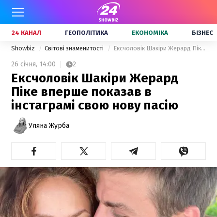
24 КАНАЛ
ГЕОПОЛІТИКА
ЕКОНОМІКА
БІЗНЕС
Showbiz
Світові знаменитості
Ексчоловік Шакіри Жерард Піке вперше показав в інстаграмі свою нову пасію
26 січня,
14:00
2
Ексчоловік Шакіри Жерард
Піке вперше показав в
інстаграмі свою нову пасію
Уляна Журба