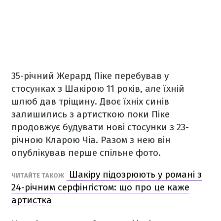
35-річний Жерард Піке перебував у
стосунках з Шакірою 11 років, але їхній
шлюб дав тріщину. Двоє їхніх синів
залишились з артисткою поки Піке
продовжує будувати нові стосунки з 23-
річною Кларою Чіа. Разом з нею він
опублікував перше спільне фото.
Шакіру підозрюють у романі з
ЧИТАЙТЕ ТАКОЖ
24-річним серфінгістом: що про це каже
артистка