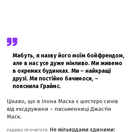
Мабуть, я назву його моїм бойфрендом,
але в нас усе дуже мінливо. Ми живемо
в окремих будинках. Ми – найкращі
друзі. Ми постійно бачимося,
–
пояснила Граймс.
Цікаво, що в Ілона Маска є шестеро синів
від ексдружини – письменниці Джастін
Маск.
Не мільярдами єдиними:
РАДИМО ПРОЧИТАТИ