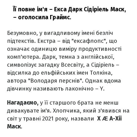
Її повне ім'я – Екса Дарк Сідіріель Маск,
– оголосила Граймс.
Безумовно, у вигадливому імені безліч
підтекстів. Екстра – від "ексафлопс", що
означає одиницю виміру продуктивності
комп'ютера. Дарк, темна з англійської,
символізує загадку Всесвіту, а Сідіріель –
відсилка до ельфійських імен Толкіна,
автора "Володаря перснів". Однак вдома
дівчинку називають лаконічно – Y.
Нагадаємо,
у її старшого брата не менш
дивакувате ім'я. Хлопчика, який з'явився на
світ у травні 2021 року, назвали
X Æ A-Xii
Маск
.