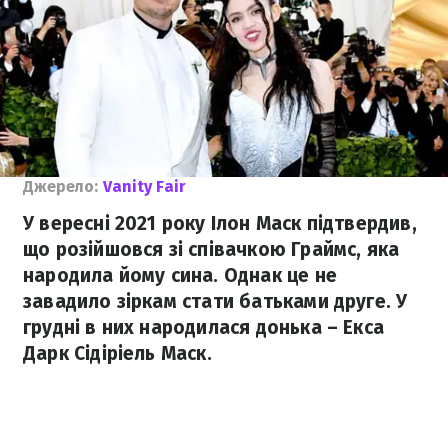
Джерело:
Vanity Fair
У вересні 2021 року Ілон Маск підтвердив,
що розійшовся зі співачкою Граймс, яка
народила йому сина. Однак це не
завадило зіркам стати батьками друге. У
грудні в них народилася донька – Екса
Дарк Сідіріель Маск.