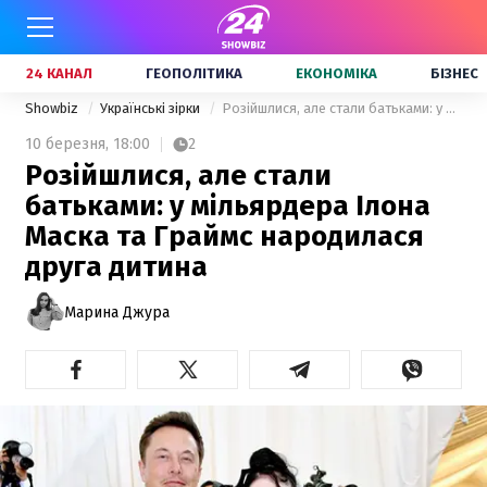
24 КАНАЛ
ГЕОПОЛІТИКА
ЕКОНОМІКА
БІЗНЕС
Showbiz
Українські зірки
Розійшлися, але стали батьками: у мільярдера Ілона Маска та Граймс народилася друга дитина
10 березня,
18:00
2
Розійшлися, але стали
батьками: у мільярдера Ілона
Маска та Граймс народилася
друга дитина
Марина Джура