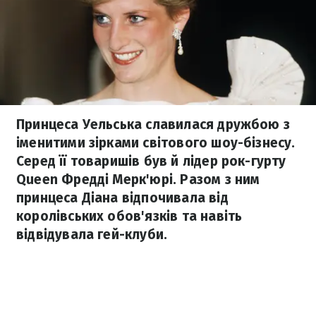
Принцеса Уельська славилася дружбою з
іменитими зірками світового шоу-бізнесу.
Серед її товаришів був й лідер рок-гурту
Queen Фредді Мерк'юрі. Разом з ним
принцеса Діана відпочивала від
королівських обов'язків та навіть
відвідувала гей-клуби.