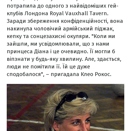
потрапила до одного з найвідоміших гей-
клубів Лондона Royal Vauxhall Tavern.
Заради збереження конфіденційності, вона
накинула чоловічий армійський піджак,
кепку та сонцезахисні окуляри. "Коли ми
зайшли, ми усвідомлювали, що з нами
принцеса Діана і це очевидно. Її могли б
віпзнати у будь-яку хвилину. Але, здається,
люди не помітили її. Їй це дуже
сподобалося", – пригадала Клео Рокос.