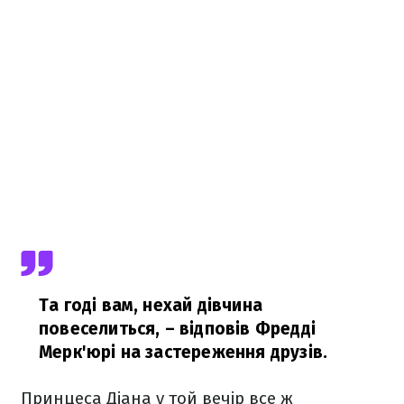
Та годі вам, нехай дівчина
повеселиться,
– відповів Фредді
Мерк'юрі на застереження друзів.
Принцеса Діана у той вечір все ж