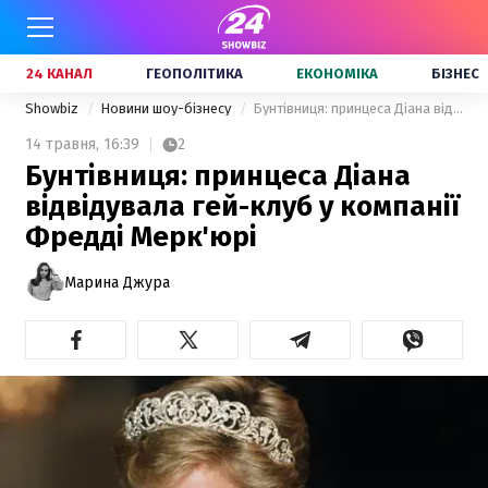
24 КАНАЛ
ГЕОПОЛІТИКА
ЕКОНОМІКА
БІЗНЕС
Showbiz
Новини шоу-бізнесу
Бунтівниця: принцеса Діана відвідувала гей-клуб у компанії Фредді Мерк'юрі
14 травня,
16:39
2
Бунтівниця: принцеса Діана
відвідувала гей-клуб у компанії
Фредді Мерк'юрі
Марина Джура