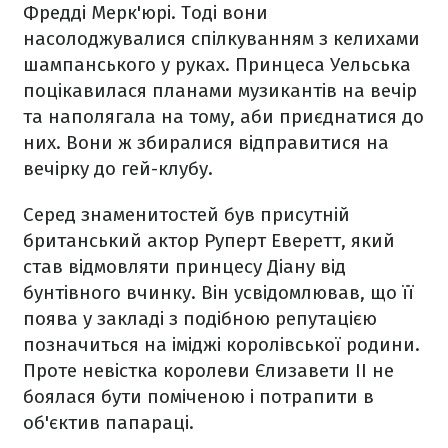
Фредді Мерк'юрі. Тоді вони
насолоджувалися спілкуванням з келихами
шампанського у руках. Принцеса Уельська
поцікавилася планами музикантів на вечір
та наполягала на тому, аби приєднатися до
них. Вони ж збиралися відправитися на
вечірку до гей-клубу.
Серед знаменитостей був присутній
британський актор Руперт Еверетт, який
став відмовляти принцесу Діану від
бунтівного вчинку. Він усвідомлював, що її
поява у закладі з подібною репутацією
позначиться на іміджі королівської родини.
Проте невістка королеви Єлизавети ІІ не
боялася бути поміченою і потрапити в
об'єктив папараці.