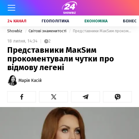
24 КАНАЛ
ГЕОПОЛІТИКА
ЕКОНОМІКА
БІЗНЕС
Showbiz
Світові знаменитості
Представники МакSим прокоментували чутки про відмову легені
18 липня,
14:34
2
Представники МакSим
прокоментували чутки про
відмову легені
Марія Касій