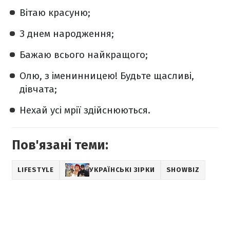
Вітаю красуню;
З днем народження;
Бажаю всього найкращого;
Олю, з іменинницею! Будьте щасливі,
дівчата;
Нехай усі мрії здійснюються.
Пов'язані теми:
LIFESTYLE
УКРАЇНСЬКІ ЗІРКИ
SHOWBIZ