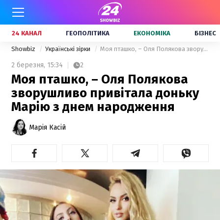
24 КАНАЛ
ГЕОПОЛІТИКА
ЕКОНОМІКА
БІЗНЕС
Showbiz
Українські зірки
Моя пташко, – Оля Полякова зворушливо привітала доньку Марію з днем народження
2 березня,
15:34
2
Моя пташко, – Оля Полякова
зворушливо привітала доньку
Марію з днем народження
Марія Касій