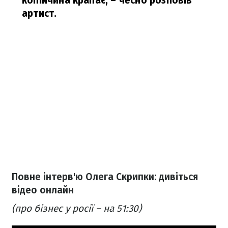
копійчина крапає,
– чесно розповів
артист.
Повне інтерв'ю Олега Скрипки: дивіться
відео онлайн
(про бізнес у росії – на 51:30)