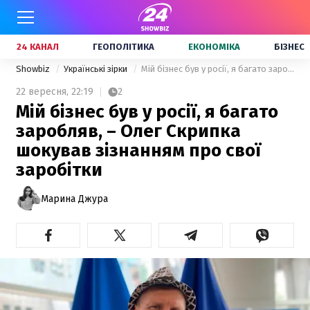
24 КАНАЛ
ГЕОПОЛІТИКА
ЕКОНОМІКА
БІЗНЕС
Showbiz
Українські зірки
Мій бізнес був у росії, я багато заробляв, – Олег Скрипка шокував зізнанням про свої заробітки
22 вересня,
22:19
2
Мій бізнес був у росії, я багато
заробляв, – Олег Скрипка
шокував зізнанням про свої
заробітки
Марина Джура