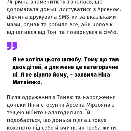
74-річна знаменитість зізналась, що
допомагала доньці листуватися з Арсеном.
Дівчина друкувала SMS-ки за вказівками
мами, однак та робила все, аби чоловік
відчепився від Тоні та повернувся в сім'ю.
Я не хотіла цього шлюбу. Тому що там
двоє дітей, а для мене це категоричне
ні. Я не вірила йому,
– заявила Ніна
Матвієнко.
Після одруження з Тонею та народження
доньки Ніни стосунки Арсена Мірзояна з
тещею нібито налагодилися. Їй
подобається, що донька підлаштовує
коханого під себе й вчить, як треба жити.