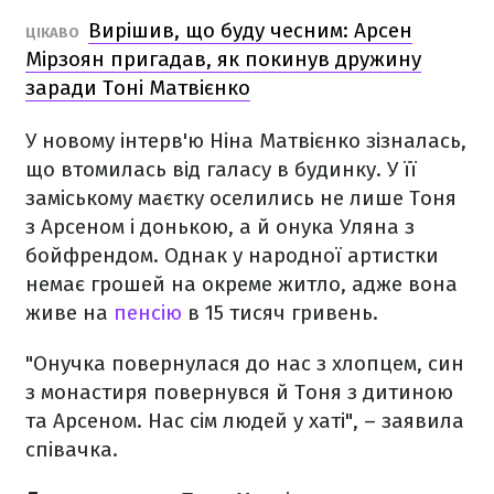
Вирішив, що буду чесним: Арсен
ЦІКАВО
Мірзоян пригадав, як покинув дружину
заради Тоні Матвієнко
У новому інтерв'ю Ніна Матвієнко зізналась,
що втомилась від галасу в будинку. У її
заміському маєтку оселились не лише Тоня
з Арсеном і донькою, а й онука Уляна з
бойфрендом. Однак у народної артистки
немає грошей на окреме житло, адже вона
живе на
пенсію
в 15 тисяч гривень.
"Онучка повернулася до нас з хлопцем, син
з монастиря повернувся й Тоня з дитиною
та Арсеном. Нас сім людей у хаті", – заявила
співачка.