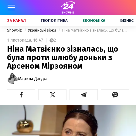
24 КАНАЛ
ГЕОПОЛІТИКА
ЕКОНОМІКА
БІЗНЕС
Showbiz
Українські зірки
Ніна Матвієнко зізналась, що була проти шлюбу доньки з Арсеном Мірзояном
1 листопада,
16:47
2
Ніна Матвієнко зізналась, що
була проти шлюбу доньки з
Арсеном Мірзояном
Марина Джура