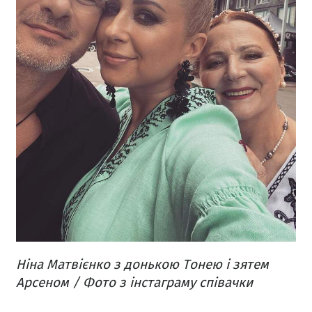
Ніна Матвієнко з донькою Тонею і зятем
Арсеном / Фото з інстаграму співачки