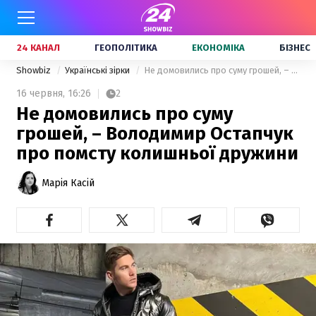
24 КАНАЛ
ГЕОПОЛІТИКА
ЕКОНОМІКА
БІЗНЕС
Showbiz
Українські зірки
Не домовились про суму грошей, – Володимир Остапчук про помсту колишньої дружини
16 червня,
16:26
2
Не домовились про суму
грошей, – Володимир Остапчук
про помсту колишньої дружини
Марія Касій