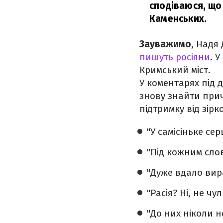
сподіваюся, що 
Каменських.
Зауважимо
, Надя
пишуть росіяни
. 
Кримський міст.
У коментарях під 
знову знайти при
підтримку від зір
"У самісіньке сер
"Під кожним сло
"Дуже вдало вира
"Расія? Ні, не чу
"До них ніколи не