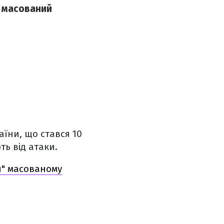
з масований
аїни, що стався 10
ть від атаки.
я" масованому