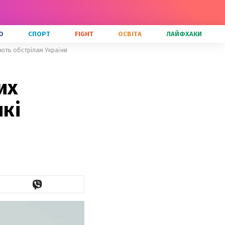
О
СПОРТ
FIGHT
ОСВІТА
ЛАЙФХАКИ
іють обстрілам України
их
які