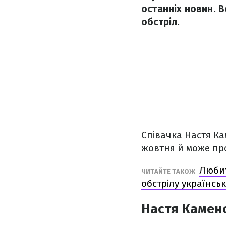
останніх новин. 
обстріл.
Співачка Настя Ка
жовтня й може про
Любит
ЧИТАЙТЕ ТАКОЖ
обстрілу українськ
Настя Каменс