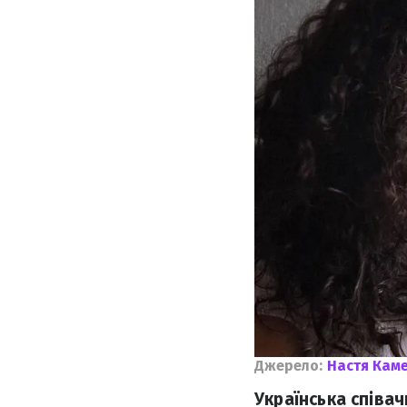
Джерело:
Настя Кам
Українська співач