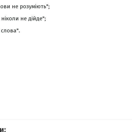
мови не розуміють";
 ніколи не дійде";
 слова".
и: