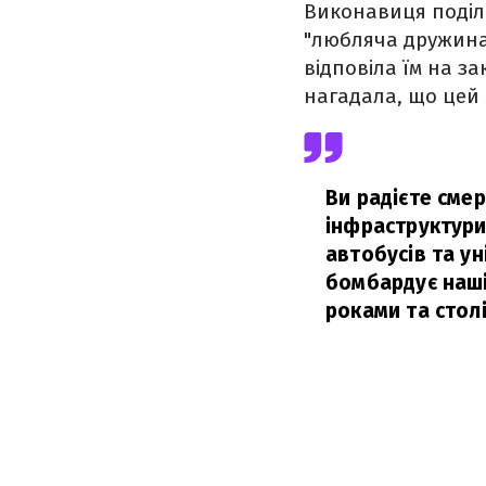
Виконавиця поділ
"любляча дружина і
відповіла їм на з
нагадала, що цей м
Ви радієте сме
інфраструктури,
автобусів та ун
бомбардує наші 
роками та стол