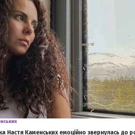
енських
ка Настя Каменських емоційно звернулась до ро