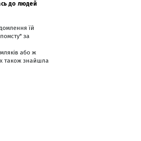
ась до людей
ідомлення їй
"помсту" за
мляків або ж
их також знайшла