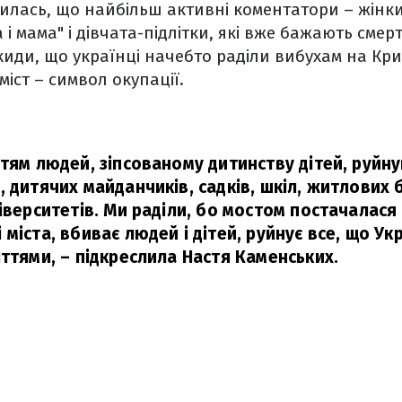
илась, що найбільш активні коментатори – жінки
 мама" і дівчата-підлітки, які вже бажають смерті
акиди, що українці начебто раділи вибухам на Кри
іст – символ окупації.
ртям людей, зіпсованому дитинству дітей, руйн
 дитячих майданчиків, садків, шкіл, житлових 
іверситетів. Ми раділи, бо мостом постачалася 
міста, вбиває людей і дітей, руйнує все, що У
іттями,
– підкреслила Настя Каменських.