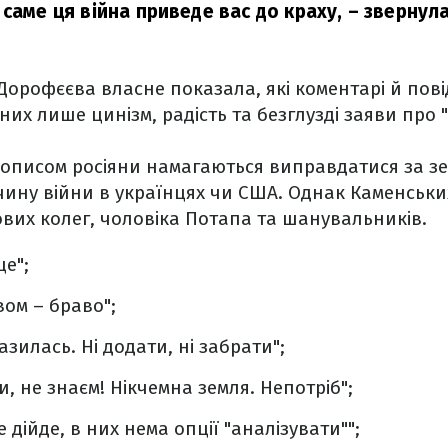
саме ця війна приведе вас до краху,
– звернул
 Дорофєєва власне показала, які коментарі й пов
У них лише цинізм, радість та безглузді заяви про 
дописом росіяни намагаються виправдатися за зе
чину війни в українцях чи США. Однак Каменськ
кових колег, чоловіка Потапа та шанувальників.
це";
вом – браво";
зилась. Ні додати, ні забрати";
ли, не знаєм! Нікчемна земля. Непотріб";
 дійде, в них нема опції "аналізувати"";