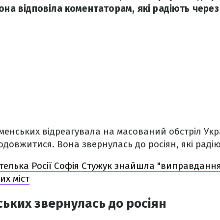
Вона відповіла коментаторам, які радіють чере
менських відреагувала на масований обстріл Укр
довжитися. Вона звернулась до росіян, які радію
елька Росії Софія Стужук знайшла "виправданн
их міст
ьких звернулась до росіян