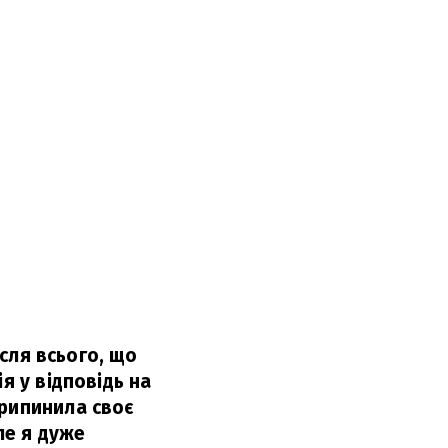
ісля всього, що
я у відповідь на
припинила своє
ле я дуже