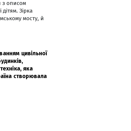
 з описом
 дітям. Зірка
мському мосту, й
уванням цивільної
будинків,
техніка, яка
країна створювала