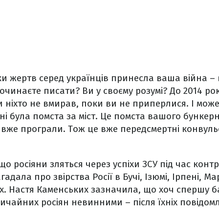
ьки жертв серед українців принесла ваша війна – 
очинаєте писати? Ви у своєму розумі? До 2014 рок
и ніхто не вмирав, поки ви не приперлися. І може
ні була помста за міст. Це помста вашого бункерн
и вже програли. Тож це вже передсмертні конвуль
що росіяни зляться через успіхи ЗСУ під час конт
гадала про звірства Росії в Бучі, Ізюмі, Ірпені, Ма
лах. Настя Каменських зазначила, що хоч спершу б
ичайних росіян невинними – після їхніх повідомл