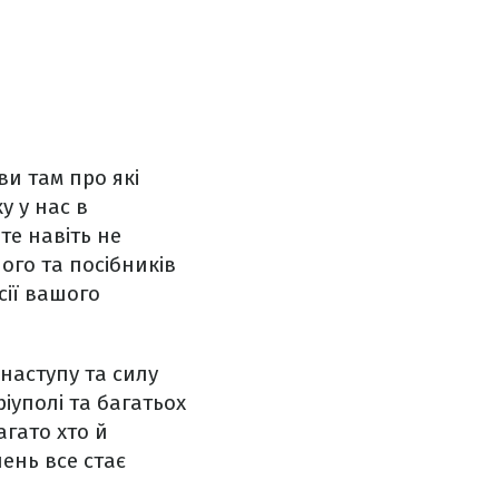
ви там про які
у у нас в
те навіть не
ого та посібників
сії вашого
рнаступу та силу
ріуполі та багатьох
агато хто й
ень все стає