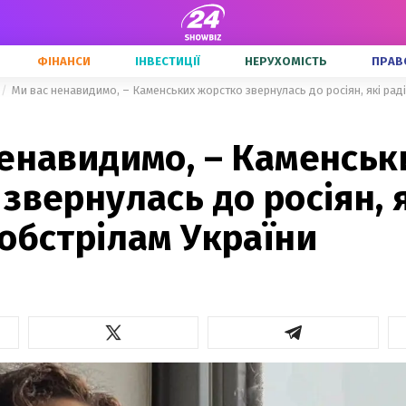
ФІНАНСИ
ІНВЕСТИЦІЇ
НЕРУХОМІСТЬ
ПРАВ
Ми вас ненавидимо, – Каменських жорстко звернулась до росіян, які рад
ненавидимо, – Каменськ
звернулась до росіян, 
обстрілам України