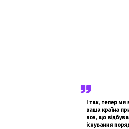
І так, тепер ми
ваша країна при
все, що відбув
існування поряд