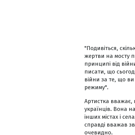
"Подивіться, скіл
жертви на мосту п
принципі від війн
писати, що сьогод
війни за те, що в
режиму".
Артистка вважає, 
українців. Вона на
інших містах і се
справді вважав зв
очевидно.