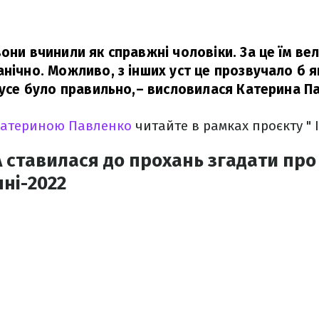
они вчинили як справжні чоловіки. За це їм ве
нічно. Можливо, з інших уст це прозвучало б як
 усе було правильно,
– висловилася Катерина П
 Катериною Павленко
читайте в рамках проєкту " 
A ставилася до прохань згадати про
нні-2022