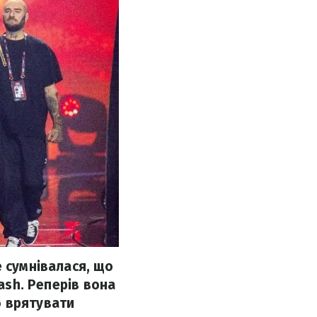
е сумнівалася, що
ash. Реперів вона
б врятувати