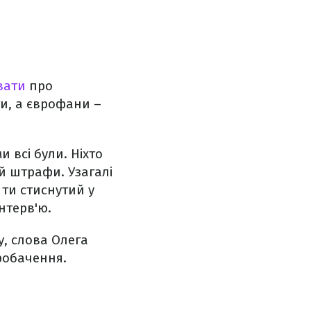
вати
про
и, а єврофани –
 всі були. Ніхто
 й штрафи. Узагалі
 ти стиснутий у
інтерв'ю.
у, слова Олега
вробачення.