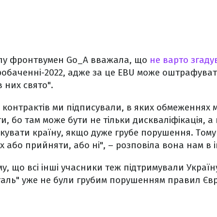
лу фронтвумен Go_A вважала, що
не варто згаду
робаченні-2022, адже за це EBU може оштрафуват
в них свято".
 контрактів ми підписували, в яких обмеженнях ми
и, бо там може бути не тільки дискваліфікація, а
кувати країну, якщо дуже грубе порушення. Тому
їх або прийняти, або ні", – розповіла вона нам в 
у, що всі інші учасники теж підтримували Україн
таль" уже не були грубим порушенням правил Є