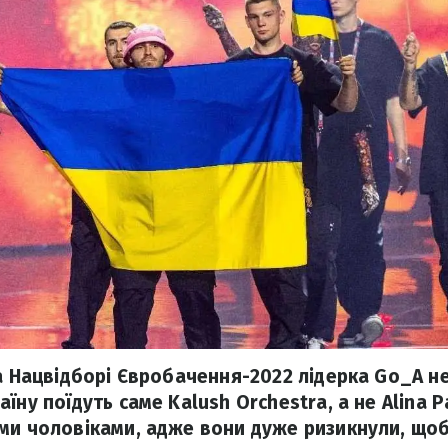
на Нацвідборі Євробачення-2022 лідерка Go_A н
їну поїдуть саме Kalush Orchestra, а не Alina P
ми чоловіками, адже вони дуже ризикнули, що