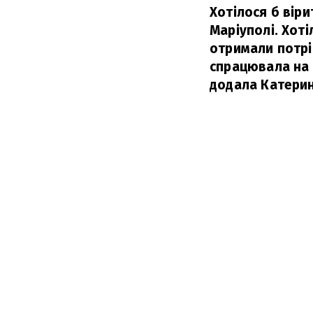
Хотілося б віри
Маріуполі. Хоті
отримали потрі
спрацювала на у
додала Катери