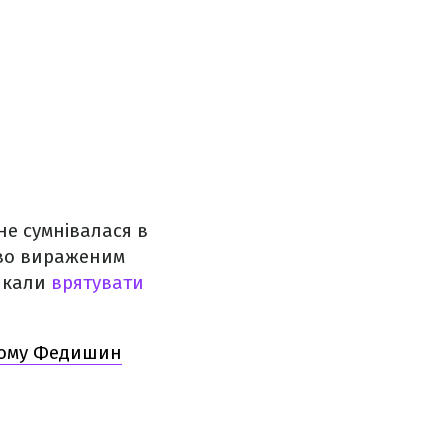
не сумнівалася в
аво вираженим
ликали
врятувати
 чому Федишин