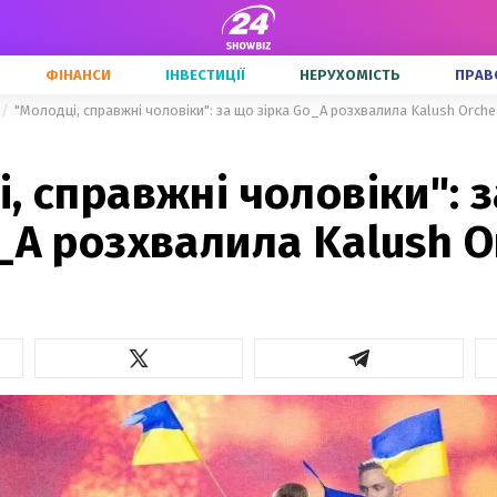
ФІНАНСИ
ІНВЕСТИЦІЇ
НЕРУХОМІСТЬ
ПРАВ
"Молодці, справжні чоловіки": за що зірка Go_A розхвалила Kalush Orche
, справжні чоловіки": 
_A розхвалила Kalush O