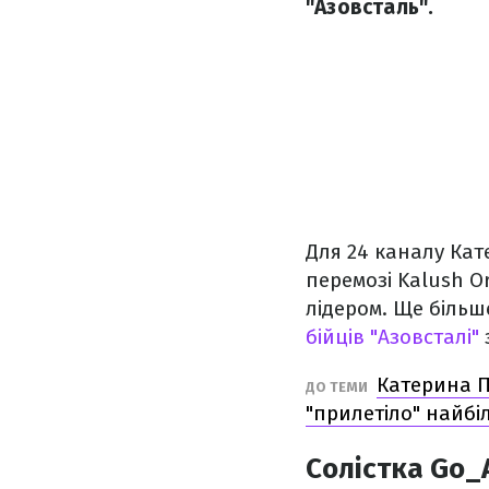
"Азовсталь".
Для 24 каналу Кат
перемозі Kalush O
лідером. Ще більш
бійців "Азовсталі"
Катерина П
ДО ТЕМИ
"прилетіло" найбі
Солістка Go_