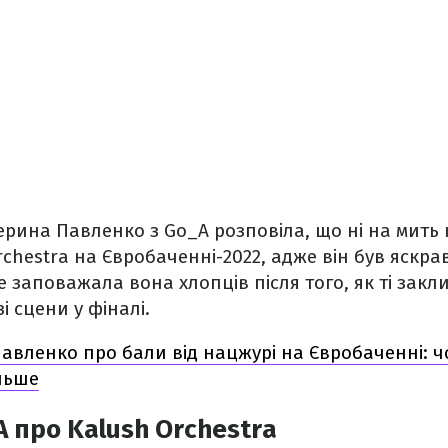
ерина Павленко з Go_A розповіла, що ні на мить 
rchestra на Євробаченні-2022, адже він був яскр
е заповажала вона хлопців після того, як ті зак
зі сцени у фіналі.
авленко про бали від нацжурі на Євробаченні:
льше
A про Kalush Orchestra