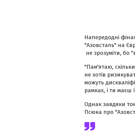
Напередодні фіна
"Азовсталь" на Єв
не зрозуміти, бо "
"Пам'ятаю, скільки
не хотів ризикуват
можуть дискваліфі
рамках, і ти маєш 
Однак завдяки том
Псюка про "Азовс