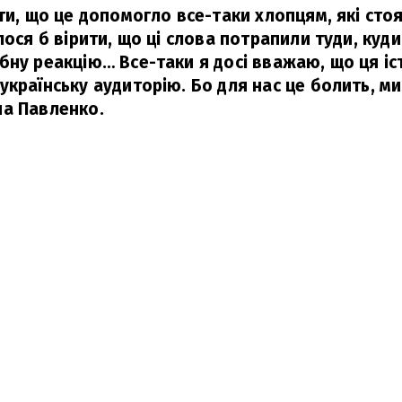
ти, що це допомогло все-таки хлопцям, які стоя
лося б вірити, що ці слова потрапили туди, куди
бну реакцію… Все-таки я досі вважаю, що ця іс
країнську аудиторію. Бо для нас це болить, ми
на Павленко.