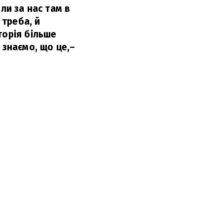
ли за нас там в
 треба, й
торія більше
 знаємо, що це,
–