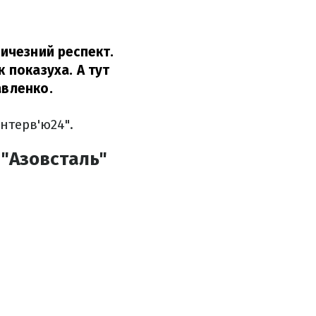
личезний респект.
 показуха. А тут
авленко.
Інтерв'ю24".
 "Азовсталь"