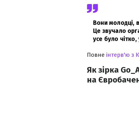
Вони молодці, в
Це звучало орга
усе було чітко,
Повне
інтерв'ю з
Як зірка Go_
на Євробаче