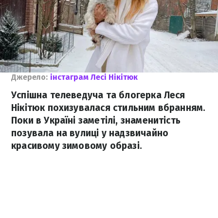
Джерело:
інстаграм Лесі Нікітюк
Успішна телеведуча та блогерка Леся
Нікітюк похизувалася стильним вбранням.
Поки в Україні заметілі, знаменитість
позувала на вулиці у надзвичайно
красивому зимовому образі.