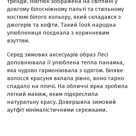
тренди. Нікітюк зображена на світлині у
довгому білосніжному пальті та стильному
костюмі білого кольору, який складався з
джогерів та кофти. Такий look народна
улюблениця поєднала з коричневим
взуттям.
Серед зимових аксесуарів образ Лесі
доповнювала її улюблена тепла панамка,
яка чудово гармоніювала з одягом. Біляве
волосся красуня вклала рівно, воно гарно
спадало на плечі. На обличчі зірка зробила
легкий макіяж, яким підкреслила
натуральну красу. Довершила зимовий
аутфіт мінімалістичними сережками.