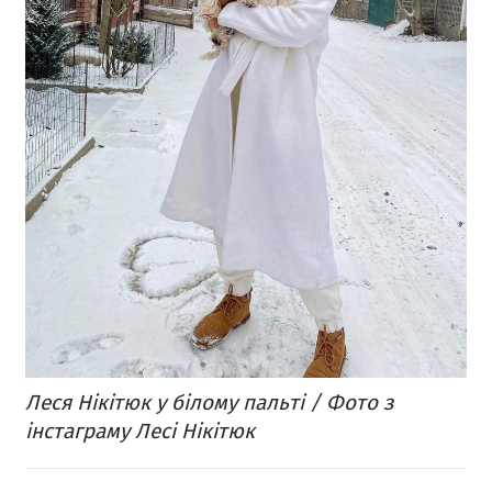
Леся Нікітюк у білому пальті / Фото з
інстаграму Лесі Нікітюк