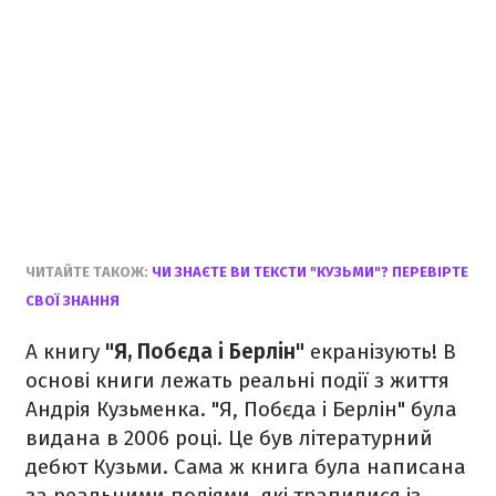
ЧИТАЙТЕ ТАКОЖ:
ЧИ ЗНАЄТЕ ВИ ТЕКСТИ "КУЗЬМИ"? ПЕРЕВІРТЕ
СВОЇ ЗНАННЯ
А книгу
"Я, Побєда і Берлін"
екранізують! В
основі книги лежать реальні події з життя
Андрія Кузьменка. "Я, Побєда і Берлін" була
видана в 2006 році. Це був літературний
дебют Кузьми. Сама ж книга була написана
за реальними подіями, які трапилися із