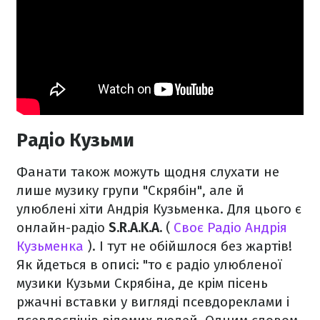
Радіо Кузьми
Фанати також можуть щодня слухати не
лише музику групи "Скрябін", але й
улюблені хіти Андрія Кузьменка. Для цього є
онлайн-радіо
S.R.A.K.A.
(
Своє Радіо Андрія
Кузьменка
). І тут не обійшлося без жартів!
Як йдеться в описі: "то є радіо улюбленої
музики Кузьми Скрябіна, де крім пісень
ржачні вставки у вигляді псевдореклами і