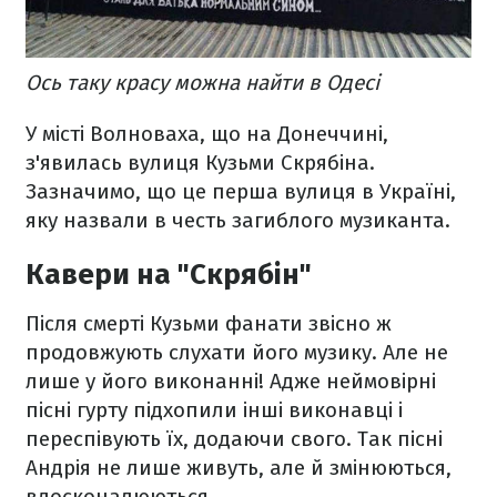
Ось таку красу можна найти в Одесі
У місті Волноваха, що на Донеччині,
з'явилась вулиця Кузьми Скрябіна.
Зазначимо, що це перша вулиця в Україні,
яку назвали в честь загиблого музиканта.
Кавери на "Скрябін"
Після смерті Кузьми фанати звісно ж
продовжують слухати його музику. Але не
лише у його виконанні! Адже неймовірні
пісні гурту підхопили інші виконавці і
переспівують їх, додаючи свого. Так пісні
Андрія не лише живуть, але й змінюються,
вдосконалюються.