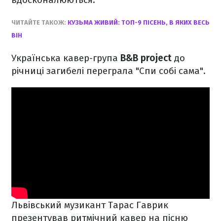
ЧИТАЙТЕ ТАКОЖ:
КУЗЬМА ЖИВИЙ: ТОП-9 ПІСЕНЬ, В ЯКИХ ВЕСЬ
ВІН
Українська кавер-група
B&B project
до
річниці загибелі переграла "Спи собі сама".
Львівський музикант Тарас Гаврик
презентував ритмічний кавер на пісню