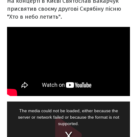
На концерті в Києві Святослав Вакарчук
присвятив своєму другові Скрябіну пісню
"Хто в небо летить".