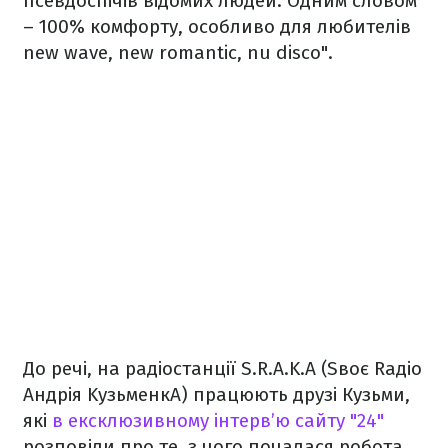
псевдоспічів відомих людей. Одним словом
– 100% комфорту, особливо для любителів
new wave, new romantic, nu disco".
До речі, на радіостанції S.R.A.K.A (Sвоє Rадіо
Aндрія KузьменкA) працюють друзі Кузьми,
які
в ексклюзивному інтерв’ю сайту "24"
розповіли про те, з чого почалася робота