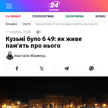
24 КАНАЛ
ГЕОПОЛІТИКА
ЕКОНОМІКА
БІЗНЕС
Showbiz
Статті
Кузьмі було б 49: як живе пам'ять про нього
17 серпня,
10:06
5
Кузьмі було б 49: як живе
пам'ять про нього
Анастасія Абрамець