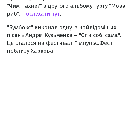
"Чим пахне?" з другого альбому гурту "Мова
риб".
Послухати тут
.
"Бумбокс" виконав одну із найвідоміших
пісень Андрія Кузьменка – "Спи собі сама".
Це сталося на фестивалі "Імпульс.Фест"
поблизу Харкова.