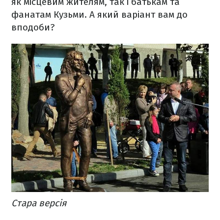
як місцевим жителям, так і батькам та
фанатам Кузьми. А який варіант вам до
вподоби?
Стара версія