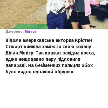
Джерело:
Mirror
Відома американська акторка Крістен
Стюарт вийшла заміж за свою кохану
Ділан Мейєр. Так вважає західна преса,
адже нещодавно пару підловили
папараці. На безіменних пальцях обох
було видно однакові обручки.