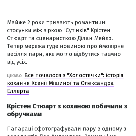
Майже 2 роки тривають романтичні
стосунки між зіркою "Сутінків" Крістен
Стюарт та сценаристкою Ділан Мейєр.
Тепер мережа гуде новиною про ймовірне
весілля пари, яке могло відбутися таємно
від усіх.
Все почалося з "Холостячки": історія
ЦІКАВО
кохання Ксенії Мішиної та Олександра
Еллерта
Крістен Стюарт з коханою побачили з
обручками
Папараці сфотографували пару в одному з