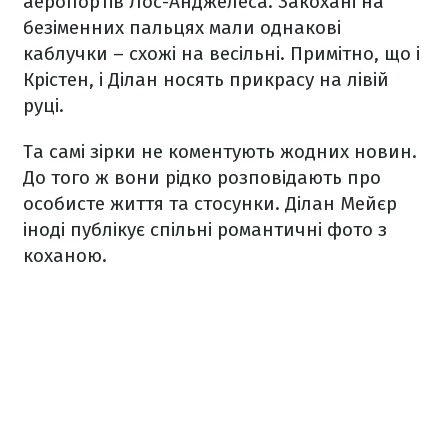
аеропортів Лос-Анджелеса. Закохані на
безіменних пальцях мали однакові
каблучки – схожі на весільні. Примітно, що і
Крістен, і Ділан носять прикрасу на лівій
руці.
Та самі зірки не коментують жодних новин.
До того ж вони рідко розповідають про
особисте життя та стосунки. Ділан Мейєр
іноді публікує спільні романтичні фото з
коханою.