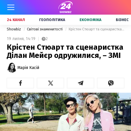
24 КАНАЛ
ГЕОПОЛІТИКА
ЕКОНОМІКА
БІЗНЕС
Showbiz
Світові знаменитості
Крістен Стюарт та сценаристка Ділан Мейєр одружилися, – ЗМІ
19 липня,
14:19
2
Крістен Стюарт та сценаристка
Ділан Мейєр одружилися, – ЗМІ
Марія Касій